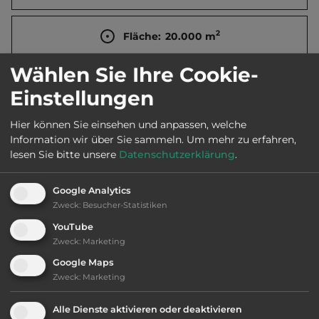
2
Fläche:
20.000
m
Wählen Sie Ihre Cookie-
Öffnungszeiten:
28.4. bis 1.10.
Einstellungen
Hier können Sie einsehen und anpassen, welche
Telefon:
0033 3 86424439
Information wir über Sie sammeln.
Um mehr zu erfahren,
lesen Sie bitte unsere
Datenschutzerklärung
.
Google Analytics
Ausstattung
:
Zweck
:
Besucher-Statistiken
YouTube
bis 20,- Euro
Zweck
:
Marketing
Google Maps
Klassifizierung: ausreichend
Zweck
:
Marketing
Lage: ansprechend
Alle Dienste aktivieren oder deaktivieren