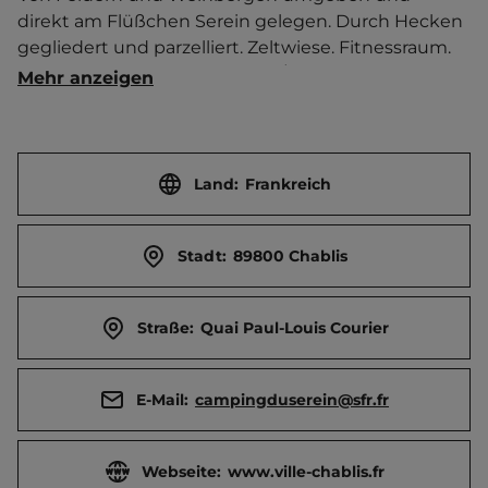
direkt am Flüßchen Serein gelegen. Durch Hecken 
gegliedert und parzelliert. Zeltwiese. Fitnessraum.   
Ort 300 m entfernt. Touristen-/Dauerstellplätze 
Mehr anzeigen
43/0.
Land:
Frankreich
Stadt:
89800 Chablis
Straße:
Quai Paul-Louis Courier
E-Mail:
campingduserein@sfr.fr
Webseite:
www.ville-chablis.fr