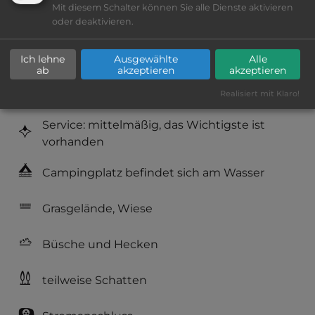
Mit diesem Schalter können Sie alle Dienste aktivieren
Platzeinrichtung: ausreichend
oder deaktivieren.
Geräuschkulisse: überwiegend ruhig
Ich lehne
Ausgewählte
Alle
ab
akzeptieren
akzeptieren
Hygiene: gut
Realisiert mit Klaro!
Service: mittelmäßig, das Wichtigste ist
vorhanden
Campingplatz befindet sich am Wasser
Grasgelände, Wiese
Büsche und Hecken
teilweise Schatten