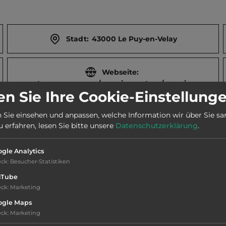
Stadt:
43000 Le Puy-en-Velay
Webseite:
www.terracamps.com/camping-nature/camping-
n Sie Ihre Cookie-Einstellung
du-puy-en-velay
 Sie einsehen und anpassen, welche Information wir über Sie s
erfahren, lesen Sie bitte unsere
Datenschutzerklärung
.
Telefon:
0033 4 71095509
gle Analytics
eck
:
Besucher-Statistiken
uTube
eck
:
Marketing
ogle Maps
eck
:
Marketing