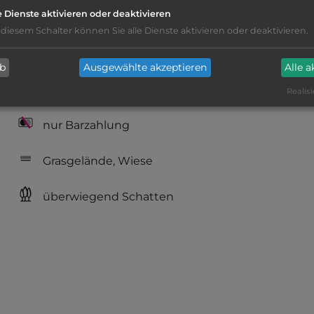
e Dienste aktivieren oder deaktivieren
 diesem Schalter können Sie alle Dienste aktivieren oder deaktivieren.
Hygiene: befriedigend
ab
Ausgewählte akzeptieren
Alle 
Service: mittelmäßig, das Wichtigste ist
Realisi
vorhanden
nur Barzahlung
Grasgelände, Wiese
überwiegend Schatten