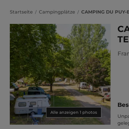
Startseite
Campingplätze
CAMPING DU PUY-
/
/
CA
T
Fra
Bes
Alle anzeigen 1 photos
Unpa
gele