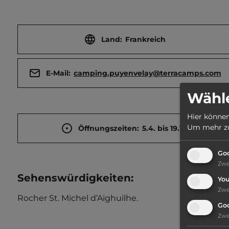
Land:
Frankreich
E-Mail:
camping.puyenvelay@terracamps.com
Wähle
Hier können
Um mehr zu 
Öffnungszeiten:
5.4. bis 19.10.
Goo
Zw
Sehenswürdigkeiten:
Yo
Zw
Rocher St. Michel d’Aighuilhe.
Go
Zw