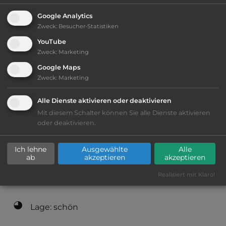
2
Fläche:
40.000
m
Google Analytics
Zweck
:
Besucher-Statistiken
YouTube
Öffnungszeiten:
Ganzjährig geöffnet
Zweck
:
Marketing
Google Maps
Zweck
:
Marketing
Telefon:
0033 6 60228422
Alle Dienste aktivieren oder deaktivieren
Mit diesem Schalter können Sie alle Dienste aktivieren
oder deaktivieren.
Ausstattung
:
Ich lehne
Ausgewählte
Alle
bis 20,- Euro
ab
akzeptieren
akzeptieren
Realisiert mit Klaro!
Klassifizierung: befriedigend
Lage: schön