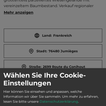
größtenteils parzelliertes Wiesengelände mit 
vereinzeltem Baumbestand. Verkauf regionaler 
Produkte. Mietbarer Tagungsraum.    
Mehr anzeigen
Touristen-/Dauerstellplätze 40/0.
Land:
Frankreich
Stadt:
76480 Jumièges
Straße:
2699 Route du Conihout
Wählen Sie Ihre Cookie-
Einstellungen
E-Mail:
campingdelaseine@gmail.com
Hier können Sie einsehen und anpassen, welche
Information wir über Sie sammeln.
Um mehr zu erfahren,
Webseite:
www.campingdelaseine.com
lesen Sie bitte unsere
Datenschutzerklärung
.