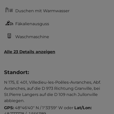
Duschen mit Warmwasser
Fäkalienausguss
Waschmaschine
Alle 23 Details anzeigen
Standort
:
N 175, E 401, Villedieu-les-Poêles-Avranches, Abf.
Avranches, auf die D 973 Richtung Granville, bei
St.Pierre Langers auf die D 109 nach Jullonville
abbiegen.
GPS:
48°46'40" N / 1°33'59" W
oder
Lat/Lon:
48.777778 / -1.566389