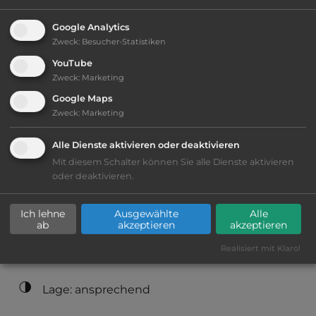
2
Fläche:
18.000
m
Google Analytics
Zweck
:
Besucher-Statistiken
YouTube
Öffnungszeiten:
3.4. bis 1.11.
Zweck
:
Marketing
Google Maps
Zweck
:
Marketing
Telefon:
0033 2 33514260
Alle Dienste aktivieren oder deaktivieren
Mit diesem Schalter können Sie alle Dienste aktivieren
oder deaktivieren.
Ausstattung
:
Ich lehne
Ausgewählte
Alle
bis 40,- Euro
ab
akzeptieren
akzeptieren
Realisiert mit Klaro!
Klassifizierung: ausreichend
Lage: ansprechend