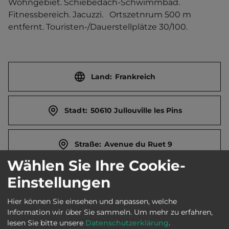
Wohngebiet. Schiebedach-Schwimmbad. 
Fitnessbereich. Jacuzzi.   Ortszetnrum 500 m 
entfernt. Touristen-/Dauerstellplätze 30/100.
Land:
Frankreich
Stadt:
50610 Jullouville les Pins
Straße:
Avenue du Ruet 9
Wählen Sie Ihre Cookie-
E-Mail:
contact@campingjullouvillelespins.fr
Einstellungen
Hier können Sie einsehen und anpassen, welche
Webseite:
www.campingjullouvillelespins.fr/
Information wir über Sie sammeln.
Um mehr zu erfahren,
lesen Sie bitte unsere
Datenschutzerklärung
.