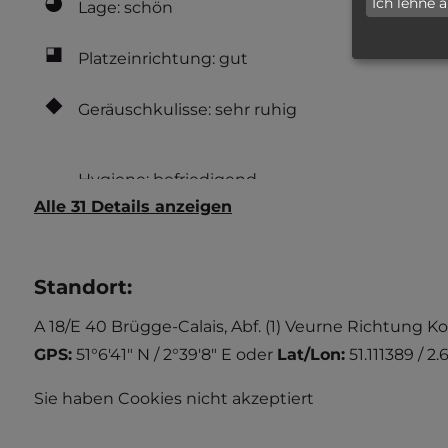
Ich lehne 
Lage: schön
Platzeinrichtung: gut
Geräuschkulisse: sehr ruhig
Alle 31 Details anzeigen
Standort
:
A 18/E 40 Brügge-Calais, Abf. (1) Veurne Richtung K
GPS:
51°6'41" N / 2°39'8" E
oder
Lat/Lon:
51.111389 / 2
Sie haben Cookies nicht akzeptiert