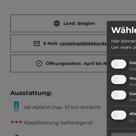
Land:
Belgien
Wähle
Hier können
E-Mail:
camping@blekkerdal.be
Um mehr zu 
Goo
Öffnungszeiten:
April bis Nov.
Zw
Yo
Zw
Ausstattung
:
Go
Zw
AB-Abfahrt max. 10 km entfernt
All
Mit
Klassifizierung: befriedigend