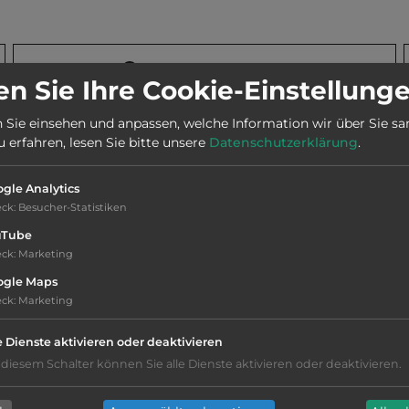
Stadt:
8670 Koksijde
n Sie Ihre Cookie-Einstellung
 Sie einsehen und anpassen, welche Information wir über Sie s
Webseite:
www.blekkerdal.be
erfahren, lesen Sie bitte unsere
Datenschutzerklärung
.
gle Analytics
Telefon:
0032 58 51 19 74
eck
:
Besucher-Statistiken
uTube
eck
:
Marketing
ogle Maps
eck
:
Marketing
Hygiene: befriedigend
e Dienste aktivieren oder deaktivieren
Service: befriedigend, einige
 diesem Schalter können Sie alle Dienste aktivieren oder deaktivieren.
Annehmlichkeiten fehlen