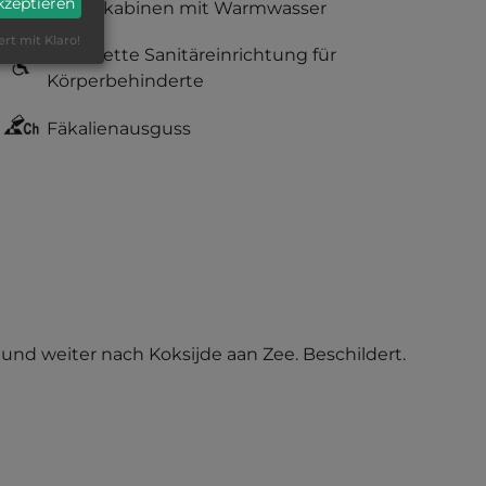
akzeptieren
Duschkabinen mit Warmwasser
ert mit Klaro!
komplette Sanitäreinrichtung für
Körperbehinderte
Fäkalienausguss
 und weiter nach Koksijde aan Zee. Beschildert.