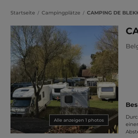
Startseite
Campingplätze
CAMPING DE BLEK
/
/
C
Bel
Bes
Durc
Alle anzeigen 1 photos
eine
Abste