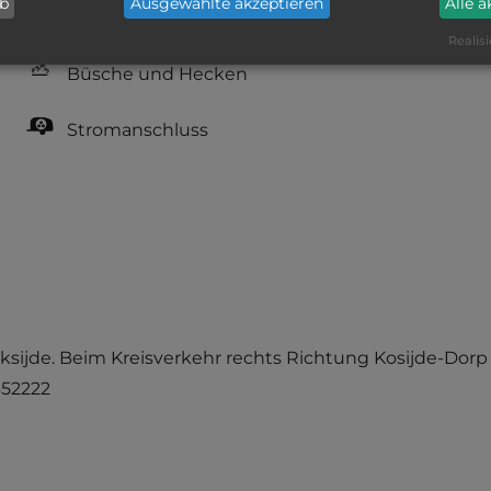
ab
Ausgewählte akzeptieren
Alle 
Grasgelände, Wiese
Realisi
Büsche und Hecken
Stromanschluss
oksijde. Beim Kreisverkehr rechts Richtung Kosijde-Dorp
.652222