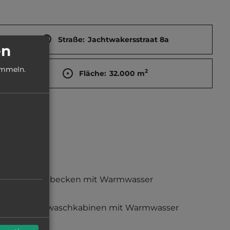
Straße:
Jachtwakersstraat 8a
en
ammeln.
2
Fläche:
32.000
m
Waschbecken mit Warmwasser
Einzelwaschkabinen mit Warmwasser