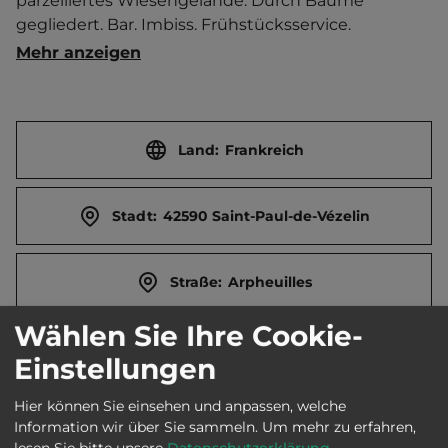
parzelliertes Wiesengelände. Durch Bäume 
gegliedert. Bar. Imbiss. Frühstücksservice. 
Brötchenservice. Kinderspielzimmer. 
Mehr anzeigen
Mehrzwecksportfeld. Trampolin. Billard. 
Reservierung wird empfohlen.   Ort 5 km entfernt. 
Touristen-/Dauerstellplätze 66/4.
Land:
Frankreich
Stadt:
42590 Saint-Paul-de-Vézelin
Straße:
Arpheuilles
Wählen Sie Ihre Cookie-
E-Mail:
arpheuilles.camp@gmail.com
Einstellungen
Hier können Sie einsehen und anpassen, welche
Webseite:
www.camping-arpheuilles.com
Information wir über Sie sammeln.
Um mehr zu erfahren,
lesen Sie bitte unsere
Datenschutzerklärung
.