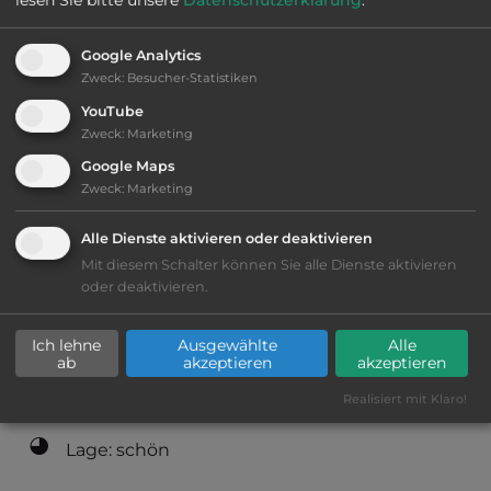
2
Fläche:
35.000
m
Google Analytics
Zweck
:
Besucher-Statistiken
Öffnungszeiten:
19.4. bis 7.9.
YouTube
Zweck
:
Marketing
Google Maps
Telefon:
0033 47763 4343
Zweck
:
Marketing
Alle Dienste aktivieren oder deaktivieren
Mit diesem Schalter können Sie alle Dienste aktivieren
Ausstattung
:
oder deaktivieren.
bis 30,- Euro
Ich lehne
Ausgewählte
Alle
ab
akzeptieren
akzeptieren
Klassifizierung: befriedigend
Realisiert mit Klaro!
Lage: schön