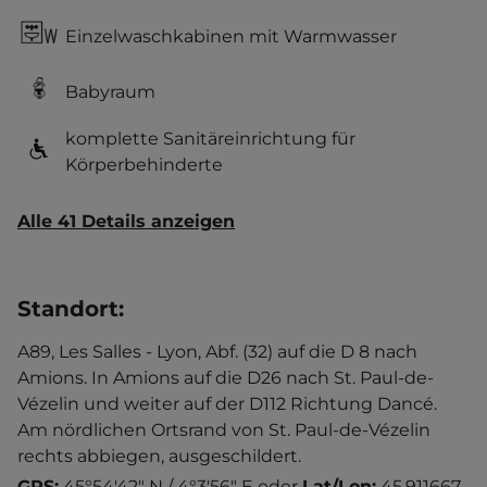
Einzelwaschkabinen mit Warmwasser
Babyraum
komplette Sanitäreinrichtung für
Körperbehinderte
Alle 41 Details anzeigen
Standort
:
A89, Les Salles - Lyon, Abf. (32) auf die D 8 nach
Amions. In Amions auf die D26 nach St. Paul-de-
Vézelin und weiter auf der D112 Richtung Dancé.
Am nördlichen Ortsrand von St. Paul-de-Vézelin
rechts abbiegen, ausgeschildert.
GPS:
45°54'42" N / 4°3'56" E
oder
Lat/Lon:
45.911667