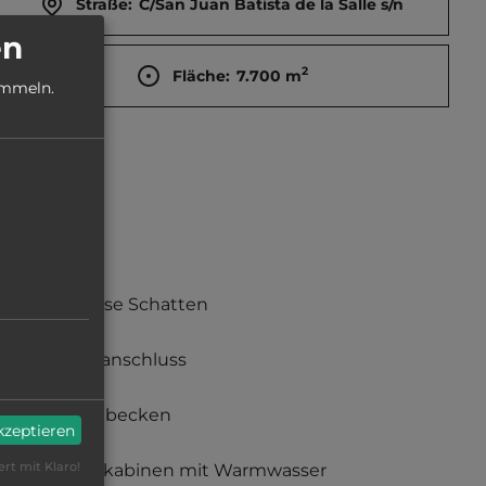
Straße:
C/San Juan Batista de la Salle s/n
en
2
Fläche:
7.700
m
ammeln.
teilweise Schatten
Stromanschluss
Waschbecken
akzeptieren
ert mit Klaro!
Duschkabinen mit Warmwasser