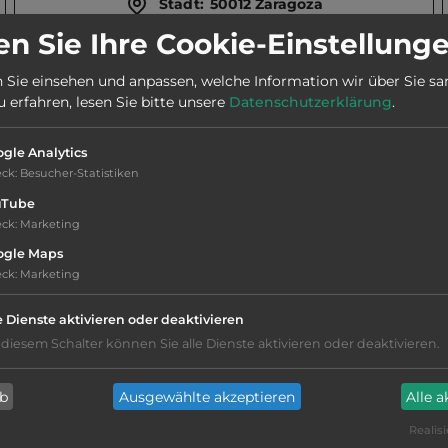
Stadt:
50012 Zaragoza
n Sie Ihre Cookie-Einstellung
Webseite:
www.campingzaragoza.com
 Sie einsehen und anpassen, welche Information wir über Sie s
erfahren, lesen Sie bitte unsere
Datenschutzerklärung
.
Telefon:
0034 876 241495
gle Analytics
eck
:
Besucher-Statistiken
uTube
eck
:
Marketing
ogle Maps
Geräuschkulisse: erträgliche
eck
:
Marketing
Lärmbelästigung
e Dienste aktivieren oder deaktivieren
Hygiene: befriedigend
 diesem Schalter können Sie alle Dienste aktivieren oder deaktivieren.
Service: befriedigend, einige
ab
Ausgewählte akzeptieren
Alle 
Annehmlichkeiten fehlen
Realisi