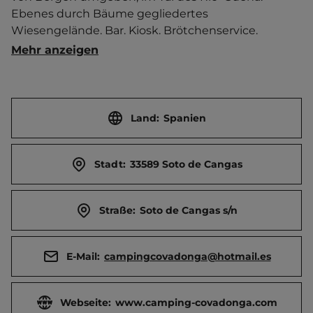
Ebenes durch Bäume gegliedertes 
Wiesengelände. Bar. Kiosk. Brötchenservice. 
Wanderewege in der Umgebung.   Ortszentrum 
Mehr anzeigen
500 m entfernt. Touristen-/Dauerstellplätze 50/0.
Land:
Spanien
Stadt:
33589 Soto de Cangas
Straße:
Soto de Cangas s/n
E-Mail:
campingcovadonga@hotmail.es
Webseite:
www.camping-covadonga.com