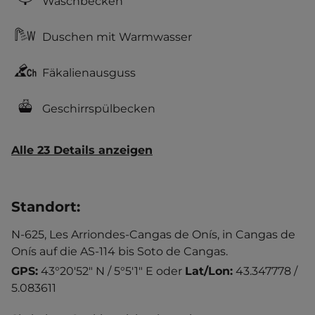
Waschbecken
Duschen mit Warmwasser
Fäkalienausguss
Geschirrspülbecken
Alle 23 Details anzeigen
Standort
:
N-625, Les Arriondes-Cangas de Onís, in Cangas de
Onís auf die AS-114 bis Soto de Cangas.
GPS:
43°20'52" N / 5°5'1" E
oder
Lat/Lon:
43.347778 /
5.083611