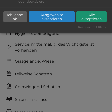
oder deaktivieren.
Platzeinrichtung: befriedigend
Ich lehne
Ausgewählte
Alle
ab
akzeptieren
akzeptieren
Geräuschkulisse: überwiegend ruhig
Realisiert mit Klaro!
Hygiene: befriedigend
Service: mittelmäßig, das Wichtigste ist
vorhanden
Grasgelände, Wiese
teilweise Schatten
überwiegend Schatten
Stromanschluss