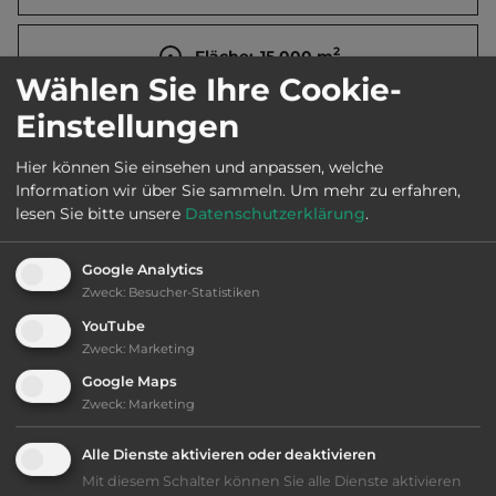
2
Fläche:
15.000
m
Wählen Sie Ihre Cookie-
Einstellungen
Öffnungszeiten:
Ganzjährig geöffnet
Hier können Sie einsehen und anpassen, welche
Information wir über Sie sammeln.
Um mehr zu erfahren,
Telefon:
0034 985 940097
lesen Sie bitte unsere
Datenschutzerklärung
.
Google Analytics
Zweck
:
Besucher-Statistiken
Ausstattung
:
YouTube
Zweck
:
Marketing
bis 25,- Euro
Google Maps
Zweck
:
Marketing
Klassifizierung: ausreichend
Alle Dienste aktivieren oder deaktivieren
Lage: schön
Mit diesem Schalter können Sie alle Dienste aktivieren