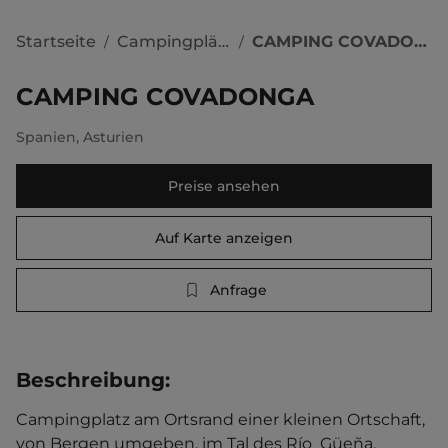
Startseite
Campingplätze
CAMPING COVADONGA
/
/
CAMPING COVADONGA
Spanien
,
Asturien
Preise ansehen
Auf Karte anzeigen
Anfrage
Beschreibung
:
Campingplatz am Ortsrand einer kleinen Ortschaft, 
von Bergen umgeben, im Tal des Río  Güeña. 