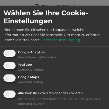
2
Fläche:
90.000
m
Wählen Sie Ihre Cookie-
Einstellungen
Öffnungszeiten:
Ganzjährig geöffnet
Hier können Sie einsehen und anpassen, welche
Information wir über Sie sammeln.
Um mehr zu erfahren,
Telefon:
0032 800 11 505
lesen Sie bitte unsere
Datenschutzerklärung
.
Google Analytics
Zweck
:
Besucher-Statistiken
Ausstattung
:
YouTube
Zweck
:
Marketing
bis 30,- Euro
Google Maps
Zweck
:
Marketing
Klassifizierung: befriedigend
Alle Dienste aktivieren oder deaktivieren
Lage: schön
Mit diesem Schalter können Sie alle Dienste aktivieren
oder deaktivieren.