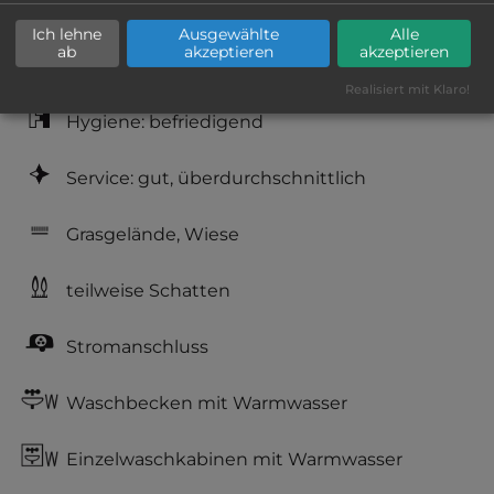
Platzeinrichtung: gut
Ich lehne
Ausgewählte
Alle
ab
akzeptieren
akzeptieren
Geräuschkulisse: sehr ruhig
Realisiert mit Klaro!
Hygiene: befriedigend
Service: gut, überdurchschnittlich
Grasgelände, Wiese
teilweise Schatten
Stromanschluss
Waschbecken mit Warmwasser
Einzelwaschkabinen mit Warmwasser