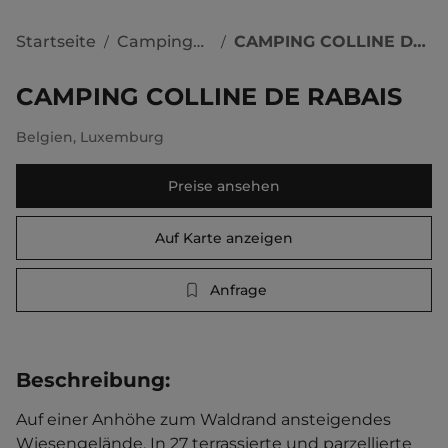
Startseite
Campingplätze
CAMPING COLLINE DE RABAIS
/
/
CAMPING COLLINE DE RABAIS
Belgien
,
Luxemburg
Preise ansehen
Auf Karte anzeigen
Anfrage
Beschreibung
:
Auf einer Anhöhe zum Waldrand ansteigendes 
Wiesengelände. In 27 terrassierte und parzellierte 