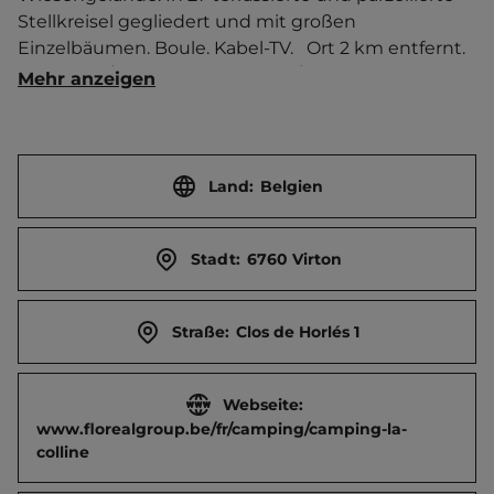
Stellkreisel gegliedert und mit großen 
Einzelbäumen. Boule. Kabel-TV.   Ort 2 km entfernt. 
Touristen-/Dauerstellplätze 300/10.
Mehr anzeigen
Land:
Belgien
Stadt:
6760 Virton
Straße:
Clos de Horlés 1
Webseite:
www.florealgroup.be/fr/camping/camping-la-
colline