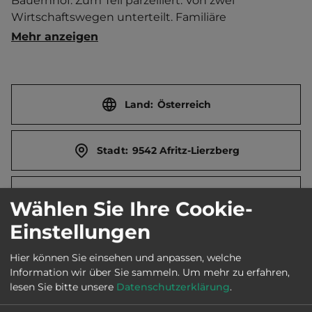
Bauernhof. Zum Teil parzelliert. Von zwei 
Wirtschaftswegen unterteilt. Familiäre 
Atmosphäre. Kleiner Streichelzoo. Jugendraum. 
Mehr anzeigen
Kiosk in HS. Brötchenservice.   Ort (Gassen) 2 km 
entfernt. Touristen-/Dauerstellplätze 80/15.
Land:
Österreich
Stadt:
9542 Afritz-Lierzberg
Straße:
Seestr. 27
Wählen Sie Ihre Cookie-
Einstellungen
E-Mail:
office@camping-bodner.at
Hier können Sie einsehen und anpassen, welche
Information wir über Sie sammeln.
Um mehr zu erfahren,
lesen Sie bitte unsere
Datenschutzerklärung
.
Webseite:
www.camping-bodner.at