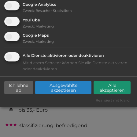
Google Analytics
2
Fläche:
10.000
m
Zweck
:
Besucher-Statistiken
YouTube
Zweck
:
Marketing
Öffnungszeiten:
1.5. bis 30.9.
Google Maps
Zweck
:
Marketing
Telefon:
0043 4247 2579
Alle Dienste aktivieren oder deaktivieren
Mit diesem Schalter können Sie alle Dienste aktivieren
oder deaktivieren.
Ausstattung
:
Ich lehne
Ausgewählte
Alle
ab
akzeptieren
akzeptieren
naturbelassener Platz
Realisiert mit Klaro!
bis 35,- Euro
Klassifizierung: befriedigend