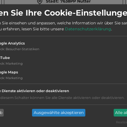
Stadt:
7638PP Nutter
n Sie Ihre Cookie-Einstellung
Webseite:
www.campingbijdebronnen.nl
 Sie einsehen und anpassen, welche Information wir über Sie s
erfahren, lesen Sie bitte unsere
Datenschutzerklärung
.
Telefon:
0031 541 291570
gle Analytics
eck
:
Besucher-Statistiken
uTube
eck
:
Marketing
ogle Maps
eck
:
Marketing
Hygiene: befriedigend
e Dienste aktivieren oder deaktivieren
Service: befriedigend, einige
 diesem Schalter können Sie alle Dienste aktivieren oder deaktivieren.
Annehmlichkeiten fehlen
sandiger Grund
ab
Ausgewählte akzeptieren
Alle 
Realisi
Grasgelände, Wiese