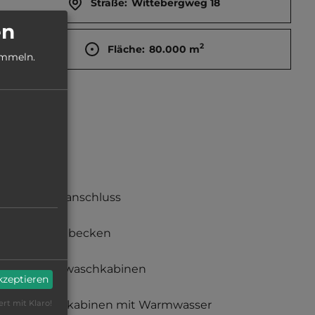
Straße:
Wittebergweg 18
en
2
Fläche:
80.000
m
ammeln.
Stromanschluss
Waschbecken
Einzelwaschkabinen
akzeptieren
Duschkabinen mit Warmwasser
ert mit Klaro!