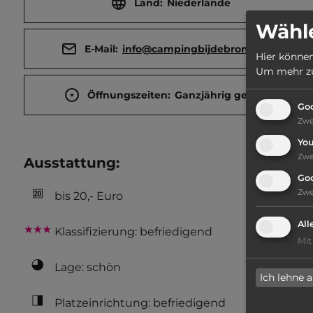
Land:
Niederlande
Wähle
E-Mail:
info@campingbijdebronnen.nl
Hier können
Um mehr zu 
Öffnungszeiten:
Ganzjährig geöffnet
Goo
Zw
Yo
Zw
Ausstattung
:
Go
Zw
bis 20,- Euro
All
Klassifizierung: befriedigend
Mit
Lage: schön
Ich lehne 
Platzeinrichtung: befriedigend