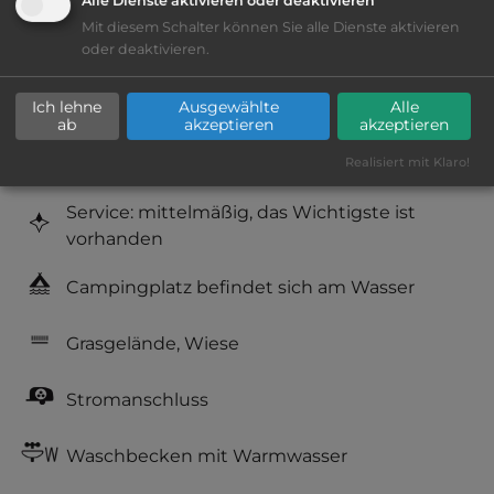
Alle Dienste aktivieren oder deaktivieren
Mit diesem Schalter können Sie alle Dienste aktivieren
oder deaktivieren.
Platzeinrichtung: ausreichend
Ich lehne
Ausgewählte
Alle
Geräuschkulisse: überwiegend ruhig
ab
akzeptieren
akzeptieren
Hygiene: befriedigend
Realisiert mit Klaro!
Service: mittelmäßig, das Wichtigste ist
vorhanden
Campingplatz befindet sich am Wasser
Grasgelände, Wiese
Stromanschluss
Waschbecken mit Warmwasser