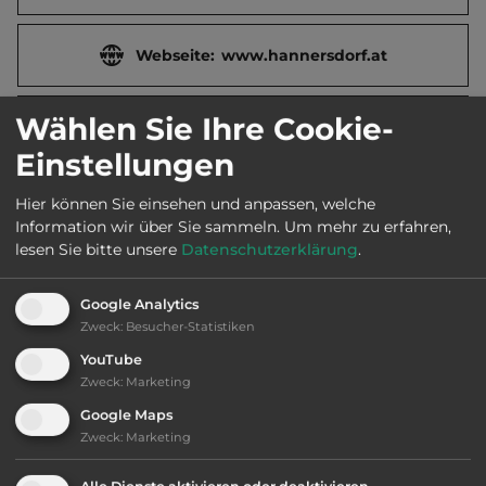
Webseite:
www.hannersdorf.at
Wählen Sie Ihre Cookie-
2
Fläche:
10.000
m
Einstellungen
Öffnungszeiten:
Mai bis Sept.
Hier können Sie einsehen und anpassen, welche
Information wir über Sie sammeln.
Um mehr zu erfahren,
lesen Sie bitte unsere
Datenschutzerklärung
.
Telefon:
0043 3364 2226
Google Analytics
Zweck
:
Besucher-Statistiken
YouTube
Ausstattung
:
Zweck
:
Marketing
Google Maps
Klassifizierung: ausreichend
Zweck
:
Marketing
Lage: schön