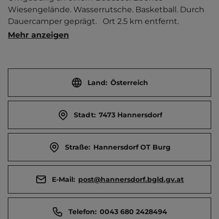
Wiesengelände. Wasserrutsche. Basketball. Durch 
Dauercamper geprägt.   Ort 2.5 km entfernt. 
Touristen-/Dauerstellplätze 10/50.
Mehr anzeigen
Land:
Österreich
Stadt:
7473 Hannersdorf
Straße:
Hannersdorf OT Burg
E-Mail:
post@hannersdorf.bgld.gv.at
Telefon:
0043 680 2428494