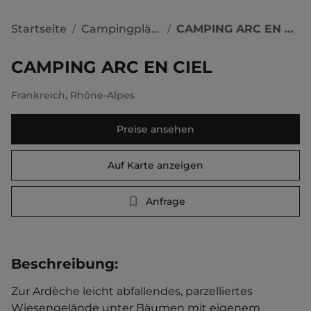
Startseite
Campingplätze
CAMPING ARC EN CIEL
/
/
CAMPING ARC EN CIEL
Frankreich
,
Rhône-Alpes
Preise ansehen
Auf Karte anzeigen
Anfrage
Beschreibung
:
Zur Ardèche leicht abfallendes, parzelliertes 
Wiesengelände unter Bäumen mit eigenem 