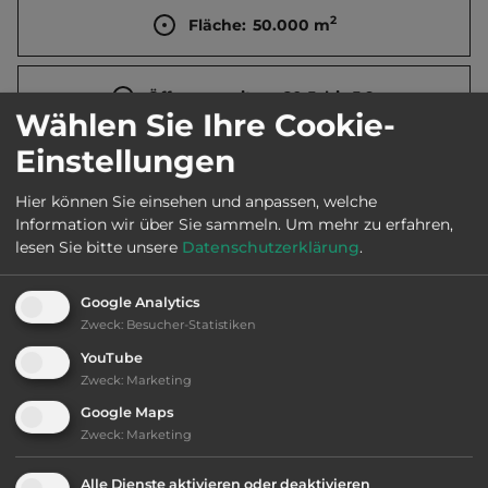
2
Fläche:
50.000
m
Öffnungszeiten:
20.5. bis 5.9.
Wählen Sie Ihre Cookie-
Einstellungen
Telefon:
0033 4 75880465
Hier können Sie einsehen und anpassen, welche
Information wir über Sie sammeln.
Um mehr zu erfahren,
lesen Sie bitte unsere
Datenschutzerklärung
.
Ausstattung
:
Google Analytics
bis 40,- Euro
Zweck
:
Besucher-Statistiken
YouTube
Klassifizierung: befriedigend
Zweck
:
Marketing
Google Maps
Lage: schön
Zweck
:
Marketing
Alle Dienste aktivieren oder deaktivieren