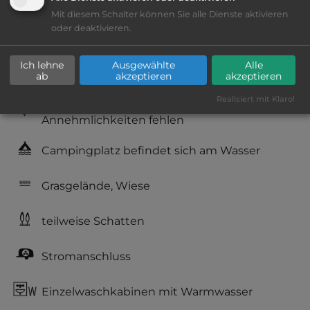
Platzeinrichtung: gut
Mit diesem Schalter können Sie alle Dienste aktivieren
oder deaktivieren.
Geräuschkulisse: überwiegend ruhig
Ich lehne
Ausgewählte
Alle
Hygiene: befriedigend
ab
akzeptieren
akzeptieren
Realisiert mit Klaro!
Service: befriedigend, einige
Annehmlichkeiten fehlen
Campingplatz befindet sich am Wasser
Grasgelände, Wiese
teilweise Schatten
Stromanschluss
Einzelwaschkabinen mit Warmwasser