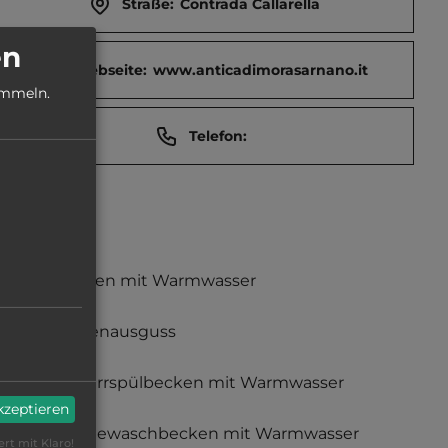
Straße:
Contrada Callarella
en
Webseite:
www.anticadimorasarnano.it
ammeln.
Telefon:
Duschen mit Warmwasser
Fäkalienausguss
Geschirrspülbecken mit Warmwasser
akzeptieren
Wäschewaschbecken mit Warmwasser
ert mit Klaro!