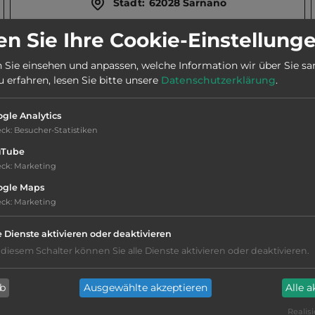
Stadt:
62028 Sarnano
n Sie Ihre Cookie-Einstellung
Telefon:
0039 349 4936286
 Sie einsehen und anpassen, welche Information wir über Sie s
erfahren, lesen Sie bitte unsere
Datenschutzerklärung
.
Öffnungszeiten:
Mai bis Sept.
gle Analytics
eck
:
Besucher-Statistiken
uTube
eck
:
Marketing
ogle Maps
Hygiene: befriedigend
eck
:
Marketing
Service: mittelmäßig, das Wichtigste ist
e Dienste aktivieren oder deaktivieren
vorhanden
 diesem Schalter können Sie alle Dienste aktivieren oder deaktivieren.
Grasgelände, Wiese
ab
Ausgewählte akzeptieren
Alle 
Stromanschluss
Realisi