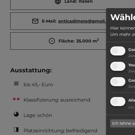
Land:
Italien
Wähle
E-Mail:
anticadimora@gmail.com
Hier können
Um mehr zu 
2
Fläche:
35.000
m
Goo
Zw
Yo
Ausstattung
:
Zw
Go
bis 45,- Euro
Zw
Klassifizierung: ausreichend
All
Mit
Lage: schön
Ich lehne 
Platzeinrichtung: befriedigend