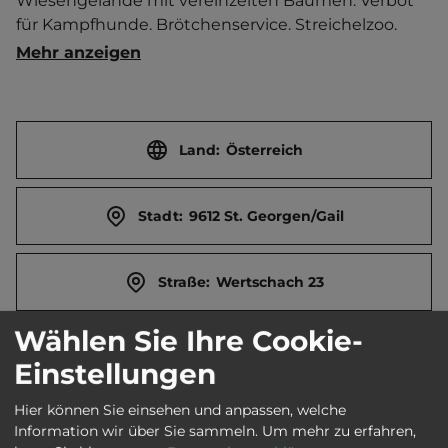
Wiesengelände mit vereinzelten Bäumen. Verbot 
für Kampfhunde. Brötchenservice. Streichelzoo. 
Rad- und Wanderwege in der Umgebung.   
Mehr anzeigen
Ortszentrum 700 m entfernt. 
Touristen-/Dauerstellplätze 35/0.
Land:
Österreich
Stadt:
9612 St. Georgen/Gail
Straße:
Wertschach 23
Wählen Sie Ihre Cookie-
E-Mail:
campingbauernhof@aon.at
Einstellungen
Hier können Sie einsehen und anpassen, welche
Telefon:
0043 699 88504498
Information wir über Sie sammeln.
Um mehr zu erfahren,