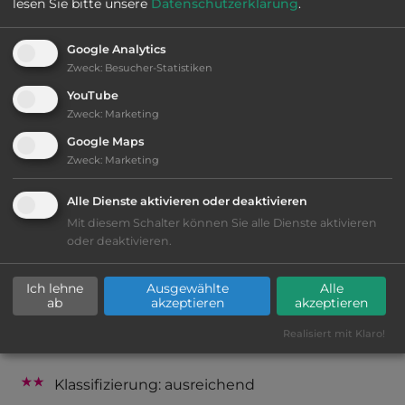
lesen Sie bitte unsere
Datenschutzerklärung
.
Webseite:
www.campingbauernhof.com
Google Analytics
Zweck
:
Besucher-Statistiken
2
Fläche:
10.000
m
YouTube
Zweck
:
Marketing
Google Maps
Öffnungszeiten:
1.5. bis 15.10.
Zweck
:
Marketing
Alle Dienste aktivieren oder deaktivieren
Telefon:
Mit diesem Schalter können Sie alle Dienste aktivieren
oder deaktivieren.
Ich lehne
Ausgewählte
Alle
Ausstattung
:
ab
akzeptieren
akzeptieren
Realisiert mit Klaro!
bis 35,- Euro
Klassifizierung: ausreichend