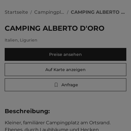
Startseite
Campingplätze
CAMPING ALBERTO D'ORO
/
/
CAMPING ALBERTO D'ORO
Italien
,
Ligurien
Preise ansehen
Auf Karte anzeigen
Anfrage
Beschreibung
:
Kleiner, familiärer Campingplatz am Ortsrand. 
Ebenes, durch Laubbäume und Hecken 