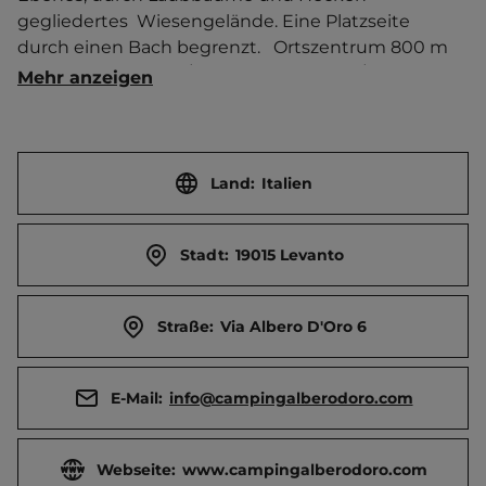
gegliedertes  Wiesengelände. Eine Platzseite 
durch einen Bach begrenzt.   Ortszentrum 800 m 
entfernt. Touristen-/Dauerstellplätze 20/0.
Mehr anzeigen
Land:
Italien
Stadt:
19015 Levanto
Straße:
Via Albero D'Oro 6
E-Mail:
info@campingalberodoro.com
Webseite:
www.campingalberodoro.com