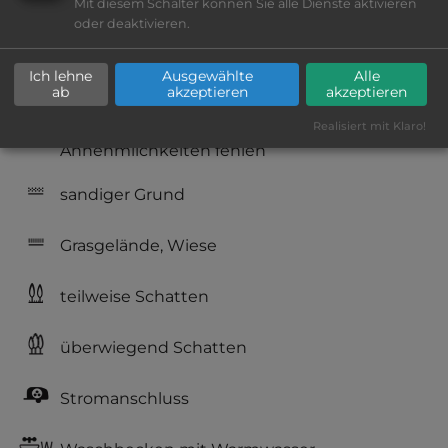
Mit diesem Schalter können Sie alle Dienste aktivieren
oder deaktivieren.
Geräuschkulisse: überwiegend ruhig
Ich lehne
Ausgewählte
Alle
Hygiene: befriedigend
ab
akzeptieren
akzeptieren
Service: befriedigend, einige
Realisiert mit Klaro!
Annehmlichkeiten fehlen
sandiger Grund
Grasgelände, Wiese
teilweise Schatten
überwiegend Schatten
Stromanschluss