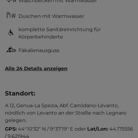
Waschbecken mit Warmwasser
Duschen mit Warmwasser
komplette Sanitäreinrichtung für
Körperbehinderte
Fäkalienausguss
Alle 24 Details anzeigen
Standort
:
A 12, Genua-La Spezia, Abf. Carródano-Lévanto,
nördlich von Levanto an der Straße nach Legnaro
gelegen.
GPS:
44°10'32" N / 9°37'19" E
oder
Lat/Lon:
44.175556
/ 9.621944