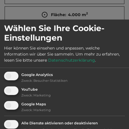
2
Fläche:
4.000
m
Wählen Sie Ihre Cookie-
Öffnungszeiten:
1.4. bis 30.9.
Einstellungen
Hier können Sie einsehen und anpassen, welche
Telefon:
0039 0187 800400
Information wir über Sie sammeln.
Um mehr zu erfahren,
lesen Sie bitte unsere
Datenschutzerklärung
.
Google Analytics
Ausstattung
:
Zweck
:
Besucher-Statistiken
YouTube
Klassifizierung: befriedigend
Zweck
:
Marketing
Google Maps
Lage: schön
Zweck
:
Marketing
Platzeinrichtung: befriedigend
Alle Dienste aktivieren oder deaktivieren