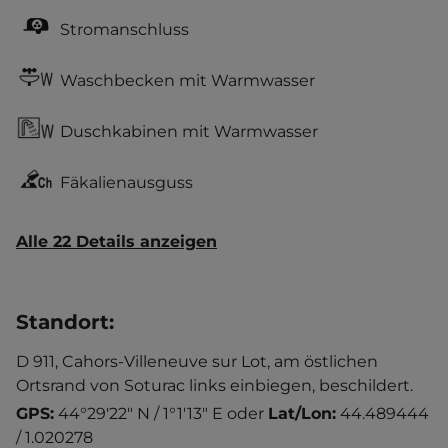
Stromanschluss
Waschbecken mit Warmwasser
Duschkabinen mit Warmwasser
Fäkalienausguss
Alle 22 Details anzeigen
Standort
:
D 911, Cahors-Villeneuve sur Lot, am östlichen
Ortsrand von Soturac links einbiegen, beschildert.
GPS:
44°29'22" N / 1°1'13" E
oder
Lat/Lon:
44.489444
/ 1.020278