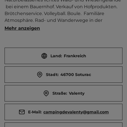
 bei einem Bauernhof. Verkauf von Hofprodukten. 
Brötchenservice. Volleyball. Boule.  Familiäre 
Atmosphäre. Rad- und Wanderwege in der 
Umgebung.   Ortszentrum 500 m entfernt 
Mehr anzeigen
Touristen-/Dauerstellplätze 25/0.
Land:
Frankreich
Stadt:
46700 Soturac
Straße:
Valenty
E-Mail:
campingdevalenty@gmail.com