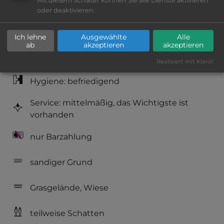
Mit diesem Schalter können Sie alle Dienste aktivieren
Lage: schön
oder deaktivieren.
Platzeinrichtung: ausreichend
Ich lehne
Ausgewählte
Alle
ab
akzeptieren
akzeptieren
Geräuschkulisse: überwiegend ruhig
Realisiert mit Klaro!
Hygiene: befriedigend
Service: mittelmäßig, das Wichtigste ist
vorhanden
nur Barzahlung
sandiger Grund
Grasgelände, Wiese
teilweise Schatten