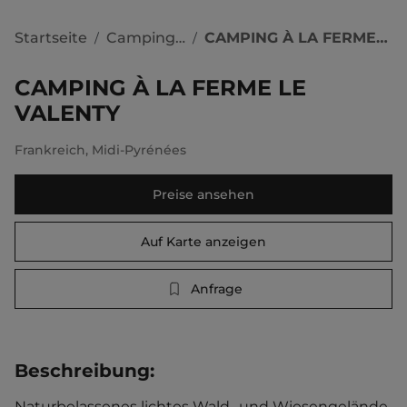
Startseite
Campingplätze
CAMPING À LA FERME LE VALENTY
/
/
CAMPING À LA FERME LE
VALENTY
Frankreich
,
Midi-Pyrénées
Preise ansehen
Auf Karte anzeigen
Anfrage
Beschreibung
:
Naturbelassenes lichtes Wald- und Wiesengelände 