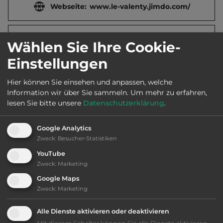
Webseite:
www.le-valenty.jimdo.com/
2
Fläche:
35.000
m
Wählen Sie Ihre Cookie-
Einstellungen
Öffnungszeiten:
15.5. bis 15.9.
Hier können Sie einsehen und anpassen, welche
Information wir über Sie sammeln.
Um mehr zu erfahren,
lesen Sie bitte unsere
Datenschutzerklärung
.
Telefon:
0033 68 8107855
Google Analytics
Zweck
:
Besucher-Statistiken
Ausstattung
:
YouTube
Zweck
:
Marketing
bis 25,- Euro
Google Maps
Zweck
:
Marketing
Klassifizierung: ausreichend
Alle Dienste aktivieren oder deaktivieren