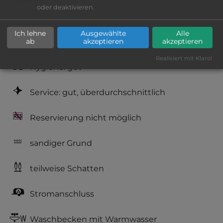
oder deaktivieren.
Platzeinrichtung: gut
Ich lehne
Ausgewählte
Alle
Geräuschkulisse: überwiegend ruhig
ab
akzeptieren
akzeptieren
Realisiert mit Klaro!
Hygiene: gut
Service: gut, überdurchschnittlich
Reservierung nicht möglich
sandiger Grund
teilweise Schatten
Stromanschluss
Waschbecken mit Warmwasser