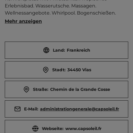
Erlebnisbad. Wasserutsche. Massagen. 
Wellnessangebote. Whirlpool. Bogenschießen. 
Volleyball.   Ort 3 km entfernt. 
Mehr anzeigen
Touristen-/Dauerstellplätze 288/0.
Land:
Frankreich
Stadt:
34450 Vias
Straße:
Chemin de la Grande Cosse
E-Mail:
administrationgenerale@capsoleil.fr
Webseite:
www.capsoleil.fr