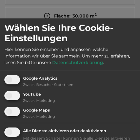
2
Fläche:
30.000
m
Wählen Sie Ihre Cookie-
Einstellungen
Öffnungszeiten:
31.3. bis 23.9.
Hier können Sie einsehen und anpassen, welche
Information wir über Sie sammeln.
Um mehr zu erfahren,
Telefon:
0033 467 216477
lesen Sie bitte unsere
Datenschutzerklärung
.
Google Analytics
Zweck
:
Besucher-Statistiken
Ausstattung
:
YouTube
Zweck
:
Marketing
bis 70,- Euro
Google Maps
Zweck
:
Marketing
Klassifizierung: gut
Alle Dienste aktivieren oder deaktivieren
Lage: ansprechend
Mit diesem Schalter können Sie alle Dienste aktivieren