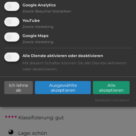
Google Analytics
Zweck
:
Besucher-Statistiken
2
Fläche:
11.000
m
YouTube
Zweck
:
Marketing
Google Maps
Öffnungszeiten:
1.4. bis 31.10.
Zweck
:
Marketing
Alle Dienste aktivieren oder deaktivieren
Telefon:
0041 27 9462084
Mit diesem Schalter können Sie alle Dienste aktivieren
oder deaktivieren.
Ich lehne
Ausgewählte
Alle
Ausstattung
:
ab
akzeptieren
akzeptieren
Realisiert mit Klaro!
bis 30,- Euro
Klassifizierung: gut
Lage: schön