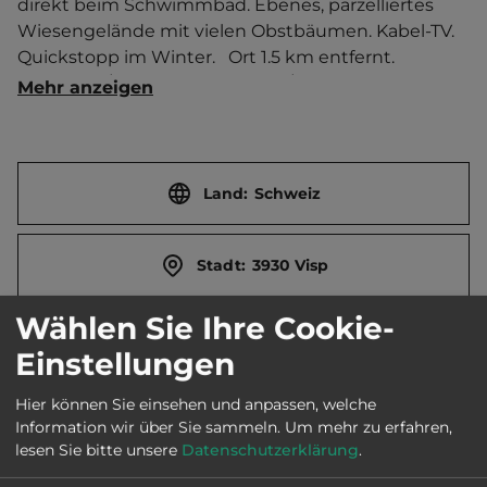
direkt beim Schwimmbad. Ebenes, parzelliertes 
Wiesengelände mit vielen Obstbäumen. Kabel-TV. 
Quickstopp im Winter.   Ort 1.5 km entfernt. 
Touristen-/Dauerstellplätze 180/0.
Mehr anzeigen
Land:
Schweiz
Stadt:
3930 Visp
Wählen Sie Ihre Cookie-
Straße:
Mühleye 7
Einstellungen
Hier können Sie einsehen und anpassen, welche
E-Mail:
info@camping-visp.ch
Information wir über Sie sammeln.
Um mehr zu erfahren,
lesen Sie bitte unsere
Datenschutzerklärung
.
Webseite:
www.camping-visp.ch