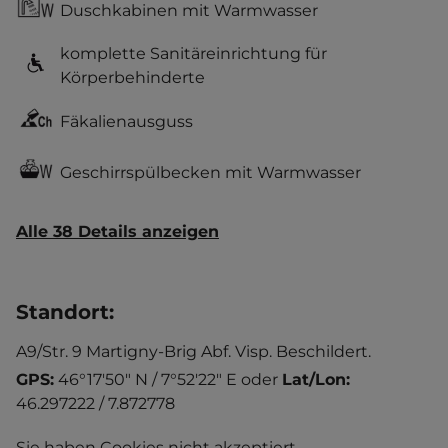
Duschkabinen mit Warmwasser
komplette Sanitäreinrichtung für
Körperbehinderte
Fäkalienausguss
Geschirrspülbecken mit Warmwasser
Alle 38 Details anzeigen
Standort
:
A9/Str. 9 Martigny-Brig Abf. Visp. Beschildert.
GPS:
46°17'50" N / 7°52'22" E
oder
Lat/Lon:
46.297222 / 7.872778
Sie haben Cookies nicht akzeptiert