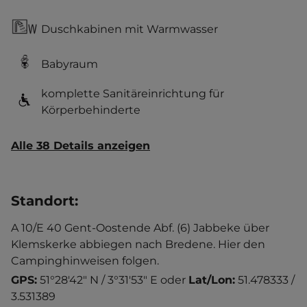
Duschkabinen mit Warmwasser
Babyraum
komplette Sanitäreinrichtung für
Körperbehinderte
Alle 38 Details anzeigen
Standort
:
A 10/E 40 Gent-Oostende Abf. (6) Jabbeke über
Klemskerke abbiegen nach Bredene. Hier den
Campinghinweisen folgen.
GPS:
51°28'42" N / 3°31'53" E
oder
Lat/Lon:
51.478333 /
3.531389