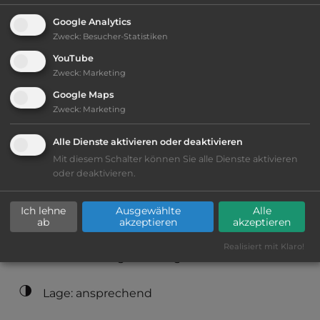
2
Fläche:
90.000
m
Google Analytics
Zweck
:
Besucher-Statistiken
YouTube
Öffnungszeiten:
09:00 - 12:00 / 12:00 - 19:00
Zweck
:
Marketing
Google Maps
Zweck
:
Marketing
Telefon:
0032 59 323871
Alle Dienste aktivieren oder deaktivieren
Mit diesem Schalter können Sie alle Dienste aktivieren
oder deaktivieren.
Ausstattung
:
Ich lehne
Ausgewählte
Alle
bis 25,- Euro
ab
akzeptieren
akzeptieren
Realisiert mit Klaro!
Klassifizierung: befriedigend
Lage: ansprechend