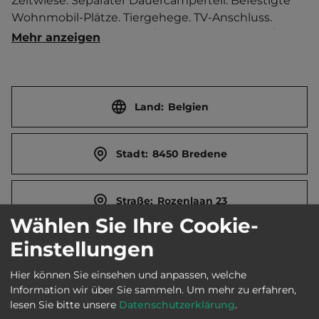
Zeltwiese. Separater Dauercamperteil. Befestigte 
Wohnmobil-Plätze. Tiergehege. TV-Anschluss. 
Boule-Bahn.    Touristen-/Dauerstellplätze 236/404.
Mehr anzeigen
Land:
Belgien
Stadt:
8450 Bredene
Straße:
Rozenlaan 23
Wählen Sie Ihre Cookie-
Einstellungen
E-Mail:
info@campingduinzicht.be
Hier können Sie einsehen und anpassen, welche
Information wir über Sie sammeln.
Um mehr zu erfahren,
Webseite:
www.campingduinzicht.be
lesen Sie bitte unsere
Datenschutzerklärung
.