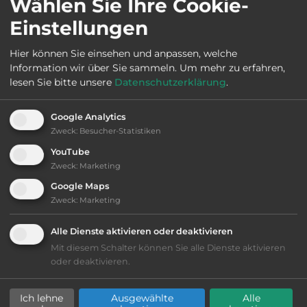
Wählen Sie Ihre Cookie-
Öffnungszeiten:
Ganzjährig geöffnet
Einstellungen
Hier können Sie einsehen und anpassen, welche
Telefon:
0031 26 3774681
Information wir über Sie sammeln.
Um mehr zu erfahren,
lesen Sie bitte unsere
Datenschutzerklärung
.
Google Analytics
Sehenswürdigkeiten:
Zweck
:
Besucher-Statistiken
Niederländisches Freilichtmuseum Arnhem,
YouTube
Basilika Sint Walburga, Watermuseum, Park und
Zweck
:
Marketing
Burg Zijpendaal.
Google Maps
Zweck
:
Marketing
Alle Dienste aktivieren oder deaktivieren
Ausstattung
:
Mit diesem Schalter können Sie alle Dienste aktivieren
oder deaktivieren.
bis 10,- Euro
Ich lehne
Ausgewählte
Alle
Lage: ansprechend