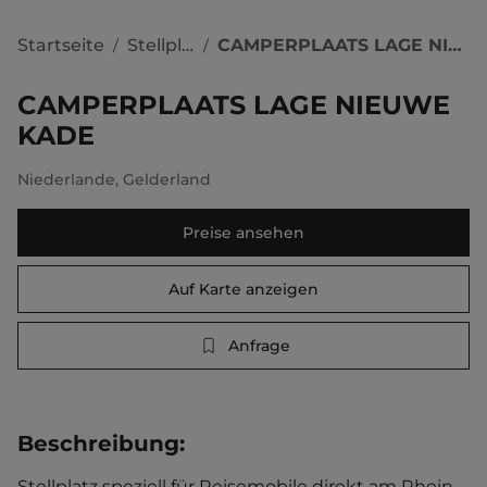
Startseite
Stellplätze
CAMPERPLAATS LAGE NIEUWE KADE
/
/
CAMPERPLAATS LAGE NIEUWE
KADE
Niederlande
,
Gelderland
Preise ansehen
Auf Karte anzeigen
Anfrage
Beschreibung
:
Stellplatz speziell für Reisemobile direkt am Rhein. 