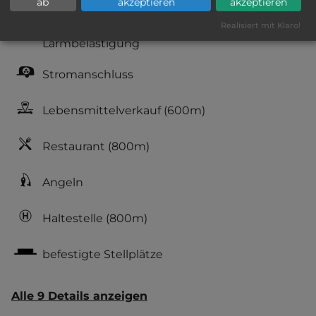
ab
akzeptieren
akzeptieren
Geräuschkulisse: erträgliche
Realisiert mit Klaro!
Lärmbelästigung
Stromanschluss
Lebensmittelverkauf
(600m)
Restaurant
(800m)
Angeln
Haltestelle
(800m)
befestigte Stellplätze
Alle 9 Details anzeigen