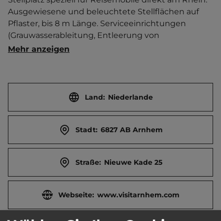
Ausgewiesene und beleuchtete Stellflächen auf 
Pflaster, bis 8 m Länge. Serviceeinrichtungen 
(Grauwasserableitung, Entleerung von 
Chemietoiletten, Wasserentnahme) werden in 1,5 
Mehr anzeigen
km Entfernung an der Shell-Tankstelle Vébé van 
Steijn (Westervoortsedijk 71 a, 6827 AL Arnheim) 
angeboten. Zahlung am Automaten per Lastschrift 
oder Mastercard/Visa. Maximal 2 Tage Aufenthalt 
Land:
Niederlande
möglich.   Stadtzentrum 1 km entfernt. 
Touristen-/Dauerstellplätze 4/0.
Stadt:
6827 AB Arnhem
Straße:
Nieuwe Kade 25
Webseite:
www.visitarnhem.com