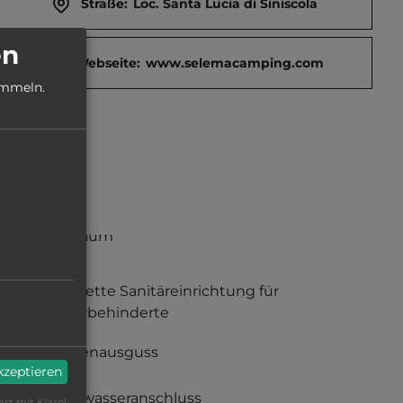
Straße:
Loc. Santa Lucia di Siniscola
en
Webseite:
www.selemacamping.com
ammeln.
Babyraum
komplette Sanitäreinrichtung für
Körperbehinderte
Fäkalienausguss
akzeptieren
Frischwasseranschluss
ert mit Klaro!