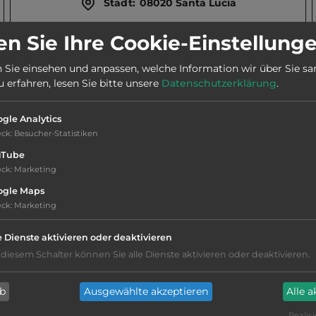
Stadt:
08020 Santa Lucia
n Sie Ihre Cookie-Einstellung
Telefon:
0039 342 8149801
 Sie einsehen und anpassen, welche Information wir über Sie s
erfahren, lesen Sie bitte unsere
Datenschutzerklärung
.
Telefon:
gle Analytics
eck
:
Besucher-Statistiken
uTube
eck
:
Marketing
überwiegend Schatten
ogle Maps
eck
:
Marketing
Stromanschluss
e Dienste aktivieren oder deaktivieren
 diesem Schalter können Sie alle Dienste aktivieren oder deaktivieren.
WC
ab
Ausgewählte akzeptieren
Alle 
Waschbecken
Realisi