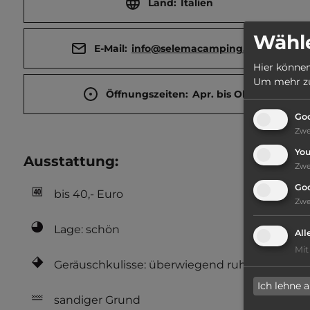
Land:
Italien
Wähle
E-Mail:
info@selemacamping.com
Hier können
Um mehr zu 
Öffnungszeiten:
Apr. bis Okt.
Goo
Zw
Yo
Ausstattung
:
Zw
Go
bis 40,- Euro
Zw
Lage: schön
All
Mit
Geräuschkulisse: überwiegend ruhig
Ich lehne 
sandiger Grund