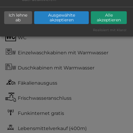
kiesig, harter Grund
Ich lehne
Ausgewählte
Alle
ab
akzeptieren
akzeptieren
Stromanschluss
Realisiert mit Klaro!
WC
Einzelwaschkabinen mit Warmwasser
Duschkabinen mit Warmwasser
Fäkalienausguss
Frischwasseranschluss
Funkinternet gratis
Lebensmittelverkauf
(400m)