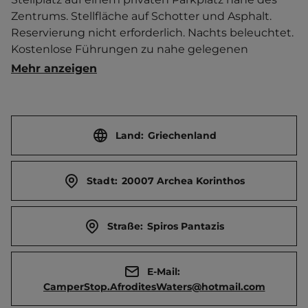
Zentrums. Stellfläche auf Schotter und Asphalt. 
Reservierung nicht erforderlich. Nachts beleuchtet. 
Kostenlose Führungen zu nahe gelegenen 
archäologischen Stätten.   Ortszentrum 400 m 
Mehr anzeigen
entfernt. Touristen-/Dauerstellplätze 20/0.
Land:
Griechenland
Stadt:
20007 Archea Korinthos
Straße:
Spiros Pantazis
E-Mail:
CamperStop.AfroditesWaters@hotmail.com