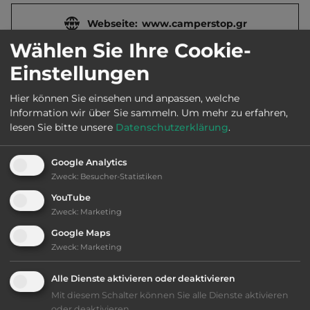
Webseite:
www.camperstop.gr
Wählen Sie Ihre Cookie-
Einstellungen
Öffnungszeiten:
Ganzjährig geöffnet
Hier können Sie einsehen und anpassen, welche
Information wir über Sie sammeln.
Um mehr zu erfahren,
Telefon:
0030 27410 27333
lesen Sie bitte unsere
Datenschutzerklärung
.
Google Analytics
Zweck
:
Besucher-Statistiken
Ausstattung
:
YouTube
Zweck
:
Marketing
bis 10,- Euro
Google Maps
Zweck
:
Marketing
Lage: ansprechend
Alle Dienste aktivieren oder deaktivieren
Geräuschkulisse: erträgliche
Mit diesem Schalter können Sie alle Dienste aktivieren
Lärmbelästigung
oder deaktivieren.