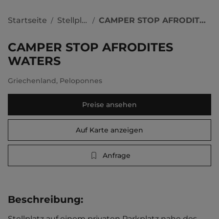
Startseite
Stellplätze
CAMPER STOP AFRODITES WATERS
/
/
CAMPER STOP AFRODITES
WATERS
Griechenland
,
Peloponnes
Preise ansehen
Auf Karte anzeigen
Anfrage
Beschreibung
:
Stellplatz auf einem privaten Parkplatz nahe des 