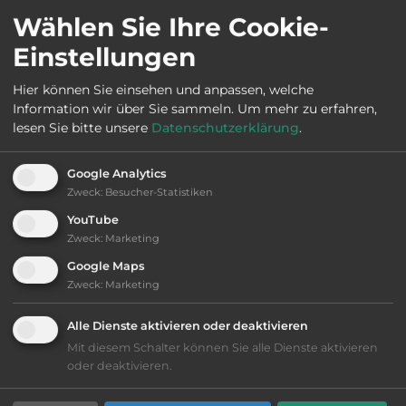
Wählen Sie Ihre Cookie-
Öffnungszeiten:
Ganzjährig geöffnet
Einstellungen
Telefon:
0039 3294189478
Hier können Sie einsehen und anpassen, welche
Information wir über Sie sammeln.
Um mehr zu erfahren,
lesen Sie bitte unsere
Datenschutzerklärung
.
Ausstattung
:
Google Analytics
Zweck
:
Besucher-Statistiken
bis 25,- Euro
YouTube
Zweck
:
Marketing
Lage: schön
Google Maps
Zweck
:
Marketing
Geräuschkulisse: überwiegend ruhig
Alle Dienste aktivieren oder deaktivieren
Mit diesem Schalter können Sie alle Dienste aktivieren
Grasgelände, Wiese
oder deaktivieren.
Stromanschluss