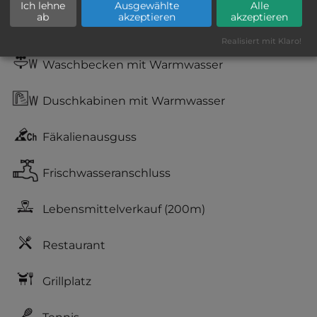
Ich lehne
Ausgewählte
Alle
ab
akzeptieren
akzeptieren
WC
Realisiert mit Klaro!
Waschbecken mit Warmwasser
Duschkabinen mit Warmwasser
Fäkalienausguss
Frischwasseranschluss
Lebensmittelverkauf
(200m)
Restaurant
Grillplatz