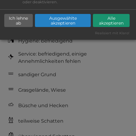
oder deaktivieren.
Platzeinrichtung: befriedigend
Ich lehne
Ausgewählte
Alle
ab
akzeptieren
akzeptieren
Geräuschkulisse: überwiegend ruhig
Realisiert mit Klaro!
Hygiene: befriedigend
Service: befriedigend, einige
Annehmlichkeiten fehlen
sandiger Grund
Grasgelände, Wiese
Büsche und Hecken
teilweise Schatten