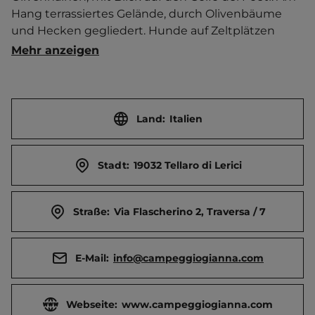
Hang terrassiertes Gelände, durch Olivenbäume 
und Hecken gegliedert. Hunde auf Zeltplätzen 
nicht erlaubt. Brötchenservice. Kiosk. Sport- und 
Mehr anzeigen
Unterhaltungsprogramm.   Ortszentrum (Tellaro) 
400 m, Badebucht 300 m entfernt. 
Touristen-/Dauerstellplätze 25/0.
Land:
Italien
Stadt:
19032 Tellaro di Lerici
Straße:
Via Flascherino 2, Traversa / 7
E-Mail:
info@campeggiogianna.com
Webseite:
www.campeggiogianna.com