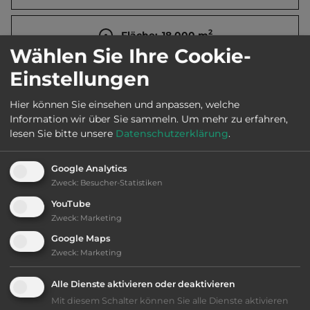
2
Fläche:
18.000
m
Wählen Sie Ihre Cookie-
Einstellungen
Öffnungszeiten:
1.4. bis 2.11.
Hier können Sie einsehen und anpassen, welche
Information wir über Sie sammeln.
Um mehr zu erfahren,
Telefon:
0039 0187 966411
lesen Sie bitte unsere
Datenschutzerklärung
.
Google Analytics
Zweck
:
Besucher-Statistiken
Ausstattung
:
YouTube
Zweck
:
Marketing
bis 50,- Euro
Google Maps
Zweck
:
Marketing
Klassifizierung: befriedigend
Alle Dienste aktivieren oder deaktivieren
Lage: schön
Mit diesem Schalter können Sie alle Dienste aktivieren