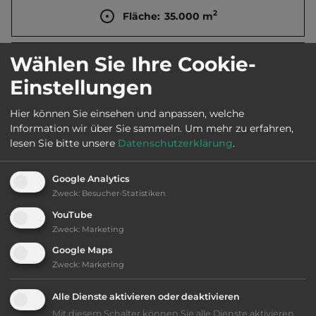
2
Fläche:
35.000
m
Wählen Sie Ihre Cookie-
Öffnungszeiten:
April bis Sept.
Einstellungen
Telefon:
0039 071 977735
Hier können Sie einsehen und anpassen, welche
Information wir über Sie sammeln.
Um mehr zu erfahren,
lesen Sie bitte unsere
Datenschutzerklärung
.
Ausstattung
:
Google Analytics
Zweck
:
Besucher-Statistiken
bis 45,- Euro
YouTube
Zweck
:
Marketing
Lage: schön
Google Maps
Zweck
:
Marketing
Platzeinrichtung: befriedigend
Alle Dienste aktivieren oder deaktivieren
Mit diesem Schalter können Sie alle Dienste aktivieren