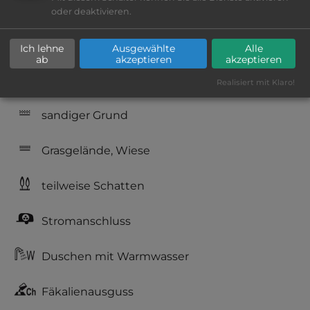
Geräuschkulisse: überwiegend ruhig
oder deaktivieren.
Hygiene: befriedigend
Ich lehne
Ausgewählte
Alle
ab
akzeptieren
akzeptieren
Service: mittelmäßig, das Wichtigste ist
Realisiert mit Klaro!
vorhanden
sandiger Grund
Grasgelände, Wiese
teilweise Schatten
Stromanschluss
Duschen mit Warmwasser
Fäkalienausguss