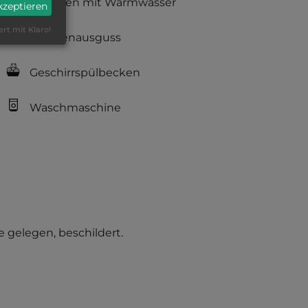
Duschen mit Warmwasser
akzeptieren
ert mit Klaro!
Fäkalienausguss
Geschirrspülbecken
Waschmaschine
he gelegen, beschildert.