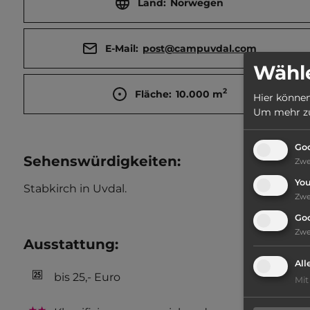
Land:
Norwegen
E-Mail:
post@campuvdal.com
Wähle
2
Fläche:
10.000
m
Hier können
Um mehr zu 
Goo
Sehenswürdigkeiten:
Zw
Yo
Stabkirch in Uvdal.
Zw
Go
Zw
Ausstattung
:
All
bis 25,- Euro
Mit