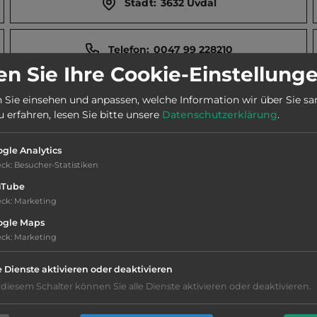
Stadt:
3632 Uvdal
Telefon:
0047 99 228210
n Sie Ihre Cookie-Einstellung
Öffnungszeiten:
Juni bis Okt.
 Sie einsehen und anpassen, welche Information wir über Sie s
erfahren, lesen Sie bitte unsere
Datenschutzerklärung
.
gle Analytics
eck
:
Besucher-Statistiken
uTube
eck
:
Marketing
ogle Maps
eck
:
Marketing
e Dienste aktivieren oder deaktivieren
Hygiene: befriedigend
 diesem Schalter können Sie alle Dienste aktivieren oder deaktivieren.
Service: mittelmäßig, das Wichtigste ist