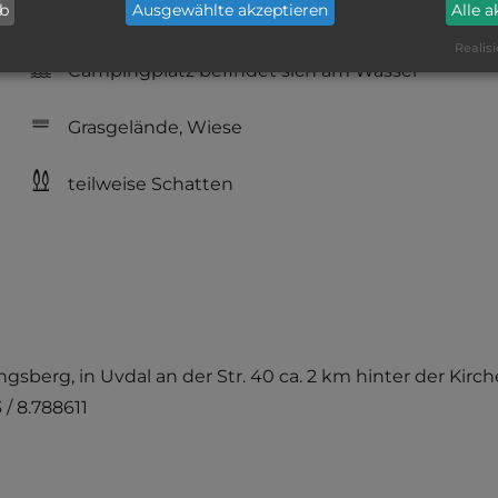
ab
Ausgewählte akzeptieren
Alle 
vorhanden
Realisi
Campingplatz befindet sich am Wasser
Grasgelände, Wiese
teilweise Schatten
 Kongsberg, in Uvdal an der Str. 40 ca. 2 km hinter der Kirc
 / 8.788611