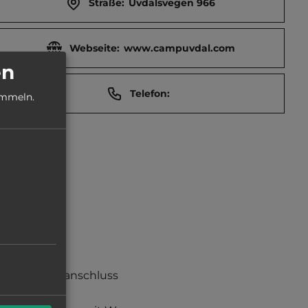
Straße:
Uvdalsvegen 966
Webseite:
www.campuvdal.com
en
Telefon:
ammeln.
Stromanschluss