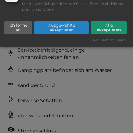
Mit diesem Schalter können Sie alle Dienste aktivieren
Platzeinrichtung: befriedigend
oder deaktivieren.
Geräuschkulisse: überwiegend ruhig
Ich lehne
Ausgewählte
Alle
ab
akzeptieren
akzeptieren
Hygiene: befriedigend
Realisiert mit Klaro!
Service: befriedigend, einige
Annehmlichkeiten fehlen
Campingplatz befindet sich am Wasser
sandiger Grund
teilweise Schatten
überwiegend Schatten
Stromanschluss