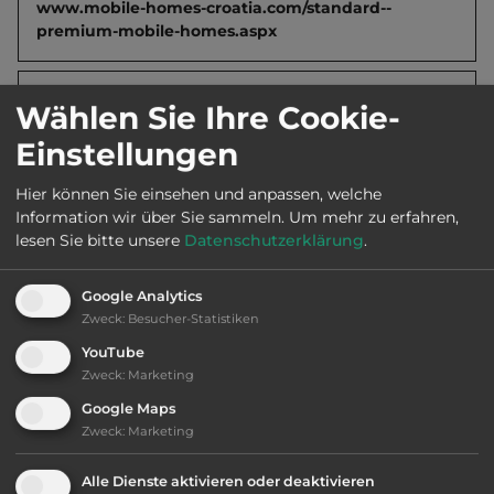
www.mobile-homes-croatia.com/standard--
premium-mobile-homes.aspx
2
Fläche:
100.000
m
Wählen Sie Ihre Cookie-
Einstellungen
Öffnungszeiten:
Mai bis Sept.
Hier können Sie einsehen und anpassen, welche
Information wir über Sie sammeln.
Um mehr zu erfahren,
lesen Sie bitte unsere
Datenschutzerklärung
.
Telefon:
00385 1 6446770
Google Analytics
Zweck
:
Besucher-Statistiken
Ausstattung
:
YouTube
Zweck
:
Marketing
Klassifizierung: befriedigend
Google Maps
Zweck
:
Marketing
Lage: sehr schön
Alle Dienste aktivieren oder deaktivieren