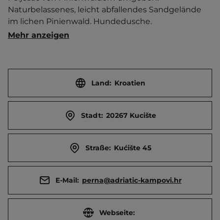
Naturbelassenes, leicht abfallendes Sandgelände 
im lichen Pinienwald. Hundedusche. 
Brötchenservice.   Ort (Orebić) 4 km entfernt. 
Mehr anzeigen
Touristen-/Dauerstellplätze 180/0.
Land:
Kroatien
Stadt:
20267 Kucište
Straße:
Kućište 45
E-Mail:
perna@adriatic-kampovi.hr
Webseite: