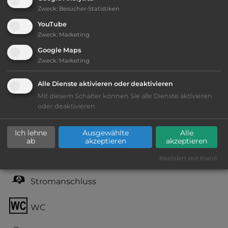
Zweck
:
Besucher-Statistiken
YouTube
Ausstattung
:
Zweck
:
Marketing
Google Maps
bis 10,- Euro
Zweck
:
Marketing
Lage: schön
Alle Dienste aktivieren oder deaktivieren
Mit diesem Schalter können Sie alle Dienste aktivieren
Geräuschkulisse: überwiegend ruhig
oder deaktivieren.
Hunde und Katzen verboten
Ich lehne
Ausgewählte
Alle
ab
akzeptieren
akzeptieren
Grasgelände, Wiese
Realisiert mit Klaro!
Stromanschluss
WC