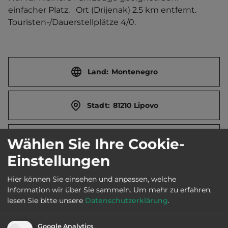
einfacher Platz.   Ort (Drijenak) 2.5 km entfernt. 
Touristen-/Dauerstellplätze 4/0.
Land:
Montenegro
Stadt:
81210 Lipovo
Straße:
Lipovo bb
Wählen Sie Ihre Cookie-
Einstellungen
E-Mail:
robin_gameren@hotmail.com
Hier können Sie einsehen und anpassen, welche
Information wir über Sie sammeln.
Um mehr zu erfahren,
lesen Sie bitte unsere
Datenschutzerklärung
.
Öffnungszeiten:
15.4. bis 30.9.
Google Analytics