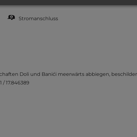
teilweise Schatten
Stromanschluss
chaften Doli und Banići meerwärts abbiegen, beschilder
1 / 17.846389