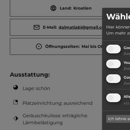
Land:
Kroatien
Wähle
Hier können
E-Mail:
dalmatiabj@gmail.com
Um mehr zu 
Öffnungszeiten:
Mai bis Okt.
Goo
Zw
Yo
Zw
Ausstattung
:
Go
Zw
Lage: schön
All
Platzeinrichtung: ausreichend
Mit
Geräuschkulisse: erträgliche
Ich lehne 
Lärmbelästigung