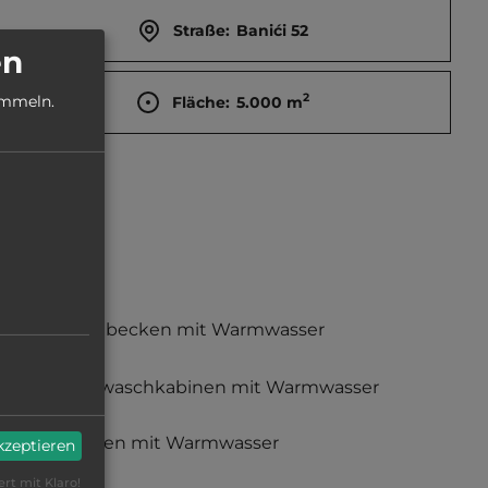
Straße:
Banići 52
en
2
ammeln.
Fläche:
5.000
m
Waschbecken mit Warmwasser
Einzelwaschkabinen mit Warmwasser
Duschen mit Warmwasser
akzeptieren
ert mit Klaro!