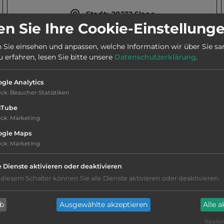
Stadt:
20232 Slano
n Sie Ihre Cookie-Einstellung
 Sie einsehen und anpassen, welche Information wir über Sie s
Telefon:
00385 98 728554
erfahren, lesen Sie bitte unsere
Datenschutzerklärung
.
gle Analytics
eck
:
Besucher-Statistiken
uTube
eck
:
Marketing
ogle Maps
eck
:
Marketing
nur Barzahlung
e Dienste aktivieren oder deaktivieren
sandiger Grund
 diesem Schalter können Sie alle Dienste aktivieren oder deaktivieren.
Grasgelände, Wiese
ab
Ausgewählte akzeptieren
Alle 
Realisi