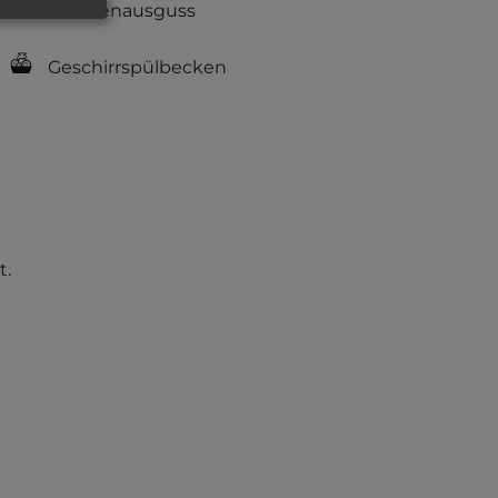
Fäkalienausguss
Geschirrspülbecken
t.