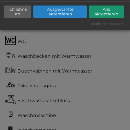
Ich lehne
Ausgewählte
Alle
kiesig, harter Grund
ab
akzeptieren
akzeptieren
Realisiert mit Klaro!
Stromanschluss
WC
Waschbecken mit Warmwasser
Duschkabinen mit Warmwasser
Fäkalienausguss
Frischwasseranschluss
Waschmaschine