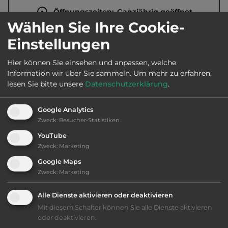
Öffnungszeiten:
Ganzjährig geöffnet
Wählen Sie Ihre Cookie-
Einstellungen
Telefon:
0045 24677705
Hier können Sie einsehen und anpassen, welche
Information wir über Sie sammeln.
Um mehr zu erfahren,
lesen Sie bitte unsere
Datenschutzerklärung
.
Ausstattung
:
Google Analytics
AB-Abfahrt max. 10 km entfernt
Zweck
:
Besucher-Statistiken
YouTube
bis 10,- Euro
Zweck
:
Marketing
Google Maps
Lage: schön
Zweck
:
Marketing
Alle Dienste aktivieren oder deaktivieren
Geräuschkulisse: überwiegend ruhig
Mit diesem Schalter können Sie alle Dienste aktivieren
oder deaktivieren.
Reservierung nicht möglich