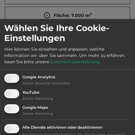
2
Fläche:
7.000
m
Wählen Sie Ihre Cookie-
Öffnungszeiten:
1.3. bis 1.11.
Einstellungen
Hier können Sie einsehen und anpassen, welche
Telefon:
0031 115 481267
Information wir über Sie sammeln.
Um mehr zu erfahren,
lesen Sie bitte unsere
Datenschutzerklärung
.
Google Analytics
Ausstattung
:
Zweck
:
Besucher-Statistiken
YouTube
bis 25,- Euro
Zweck
:
Marketing
Google Maps
Klassifizierung: befriedigend
Zweck
:
Marketing
Alle Dienste aktivieren oder deaktivieren
Lage: schön
Mit diesem Schalter können Sie alle Dienste aktivieren