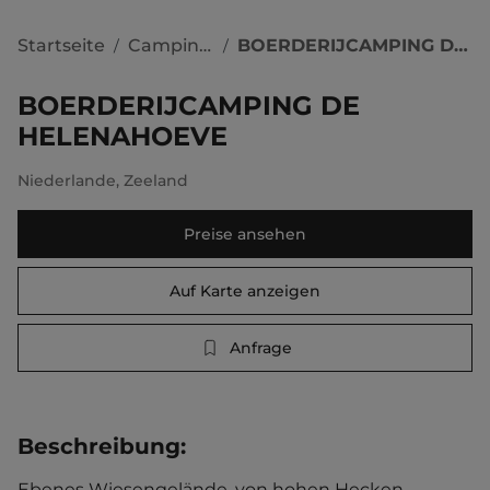
Startseite
Campingplätze
BOERDERIJCAMPING DE HELENAHOEVE
/
/
BOERDERIJCAMPING DE
HELENAHOEVE
Niederlande
,
Zeeland
Preise ansehen
Auf Karte anzeigen
Anfrage
Beschreibung
:
Ebenes Wiesengelände, von hohen Hecken 