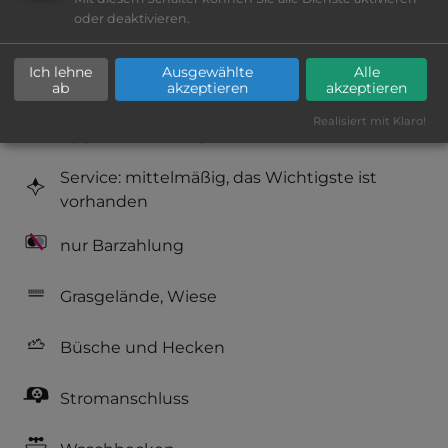
oder deaktivieren.
Platzeinrichtung: befriedigend
Ich lehne
Ausgewählte
Alle
Geräuschkulisse: überwiegend ruhig
ab
akzeptieren
akzeptieren
Realisiert mit Klaro!
Hygiene: befriedigend
Service: mittelmäßig, das Wichtigste ist
vorhanden
nur Barzahlung
Grasgelände, Wiese
Büsche und Hecken
Stromanschluss