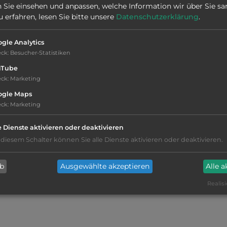
Stadt:
4280 Sandve
 Sie einsehen und anpassen, welche Information wir über Sie s
erfahren, lesen Sie bitte unsere
Datenschutzerklärung
.
Öffnungszeiten:
Ganzjährig geöffnet
gle Analytics
eck
:
Besucher-Statistiken
uTube
eck
:
Marketing
ogle Maps
eck
:
Marketing
WC
e Dienste aktivieren oder deaktivieren
 diesem Schalter können Sie alle Dienste aktivieren oder deaktivieren.
Badegelegenheit im offenen Gewässer
ab
Ausgewählte akzeptieren
Alle 
sandiger Strand
Realisi