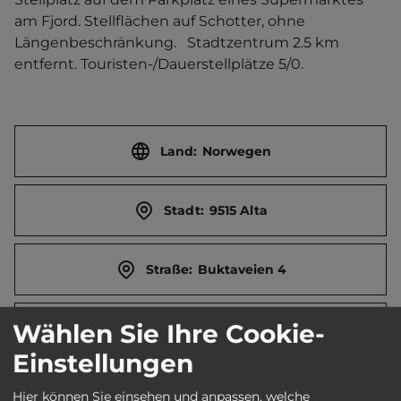
am Fjord. Stellflächen auf Schotter, ohne 
Längenbeschränkung.   Stadtzentrum 2.5 km 
entfernt. Touristen-/Dauerstellplätze 5/0.
Land:
Norwegen
Stadt:
9515 Alta
Straße:
Buktaveien 4
Wählen Sie Ihre Cookie-
E-Mail:
ep057@europris.no
Einstellungen
Webseite:
Hier können Sie einsehen und anpassen, welche