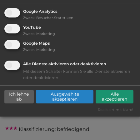
Öffnungszeiten:
3.4. bis 30.10.
Google Analytics
Zweck
:
Besucher-Statistiken
YouTube
Telefon:
00353 21 4516519
Zweck
:
Marketing
Google Maps
Zweck
:
Marketing
Sehenswürdigkeiten:
Alle Dienste aktivieren oder deaktivieren
Mit diesem Schalter können Sie alle Dienste aktivieren
Blarney Castle, Blarney Woollen Mills.
oder deaktivieren.
Ich lehne
Ausgewählte
Alle
Ausstattung
:
ab
akzeptieren
akzeptieren
Realisiert mit Klaro!
bis 40,- Euro
Klassifizierung: befriedigend