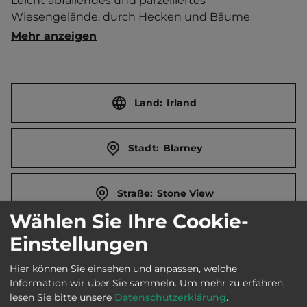
Leicht abfallendes und parzelliertes 
Wiesengelände, durch Hecken und Bäume 
gegliedert. Stellplätze auf Schotter mit eigenem 
Mehr anzeigen
Rasenanteil. Zeltwiese. Hundeauslauf. Golfplatz in 
unmittelbarer Nähe.   Ort 2.5 km entfernt. 
Touristen-/Dauerstellplätze 60/0.
Land:
Irland
Stadt:
Blarney
Straße:
Stone View
Wählen Sie Ihre Cookie-
Einstellungen
E-Mail:
info@blarneycaravanpark.com
Hier können Sie einsehen und anpassen, welche
Information wir über Sie sammeln.
Um mehr zu erfahren,
Webseite:
www.blarneycaravanpark.com
lesen Sie bitte unsere
Datenschutzerklärung
.