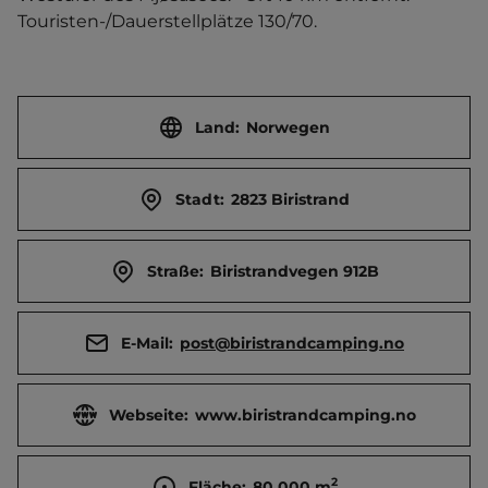
Touristen-/Dauerstellplätze 130/70.
Land:
Norwegen
Stadt:
2823 Biristrand
Straße:
Biristrandvegen 912B
E-Mail:
post@biristrandcamping.no
Webseite:
www.biristrandcamping.no
2
Fläche:
80.000
m