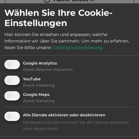
Wählen Sie Ihre Cookie-
Öffnungszeiten:
Ganzjährig geöffnet
Einstellungen
Hier können Sie einsehen und anpassen, welche
Telefon:
0047 61184672
Information wir über Sie sammeln.
Um mehr zu erfahren,
lesen Sie bitte unsere
Datenschutzerklärung
.
Google Analytics
Ausstattung
:
Zweck
:
Besucher-Statistiken
YouTube
Langlauf
Zweck
:
Marketing
Google Maps
Klassifizierung: befriedigend
Zweck
:
Marketing
Alle Dienste aktivieren oder deaktivieren
Lage: schön
Mit diesem Schalter können Sie alle Dienste aktivieren
oder deaktivieren.
Platzeinrichtung: befriedigend