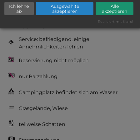
Ich lehne
Ausgewählte
Alle
Geräuschkulisse: sehr ruhig
ab
akzeptieren
akzeptieren
Realisiert mit Klaro!
Hygiene: gut
Service: befriedigend, einige
Annehmlichkeiten fehlen
Reservierung nicht möglich
nur Barzahlung
Campingplatz befindet sich am Wasser
Grasgelände, Wiese
teilweise Schatten