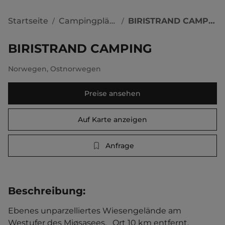
Startseite
Campingplätze
BIRISTRAND CAMPING
/
/
BIRISTRAND CAMPING
Norwegen
,
Ostnorwegen
Preise ansehen
Auf Karte anzeigen
Anfrage
Beschreibung
:
Ebenes unparzelliertes Wiesengelände am 
Westufer des Mjøsasees.   Ort 10 km entfernt. 