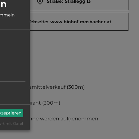
en
Straße:
Strallegg 13
ammeln.
Webseite:
www.biohof-mosbacher.at
Lebensmittelverkauf
(300m)
Restaurant
(300m)
akzeptieren
Gespanne werden aufgenommen
ert mit Klaro!