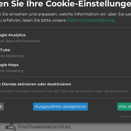
n Sie Ihre Cookie-Einstellung
Stadt:
8192 Strallegg
 Sie einsehen und anpassen, welche Information wir über Sie s
erfahren, lesen Sie bitte unsere
Datenschutzerklärung
.
Telefon:
0043 664 73537703
gle Analytics
Telefon:
eck
:
Besucher-Statistiken
uTube
eck
:
Marketing
ogle Maps
eck
:
Marketing
teilweise Schatten
e Dienste aktivieren oder deaktivieren
 diesem Schalter können Sie alle Dienste aktivieren oder deaktivieren.
Stromanschluss
ab
Ausgewählte akzeptieren
Alle 
WC
Realisi
Frischwasseranschluss