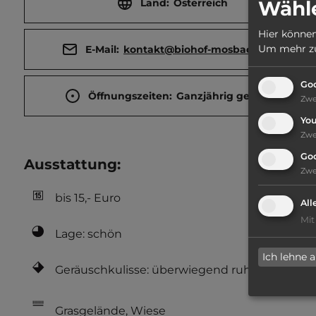
Wähle
Land:
Österreich
Hier können
Um mehr zu 
E-Mail:
kontakt@biohof-mosbacher.at
Goo
Öffnungszeiten:
Ganzjährig geöffnet
Zw
Yo
Zw
Go
Ausstattung
:
Zw
bis 15,- Euro
All
Mit
Lage: schön
Ich lehne 
Geräuschkulisse: überwiegend ruhig
Grasgelände, Wiese