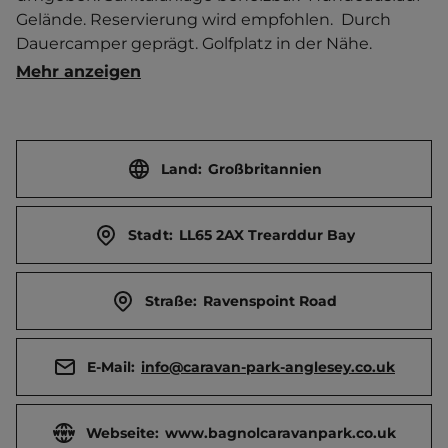
Gelände. Reservierung wird empfohlen.  Durch 
Dauercamper geprägt. Golfplatz in der Nähe.  
Separater Jugendplatz. Ort 2 km entfernt. 
Mehr anzeigen
Touristen-/Dauerstellplätze 115/235.
Land:
Großbritannien
Stadt:
LL65 2AX Trearddur Bay
Straße:
Ravenspoint Road
E-Mail:
info@caravan-park-anglesey.co.uk
Webseite:
www.bagnolcaravanpark.co.uk