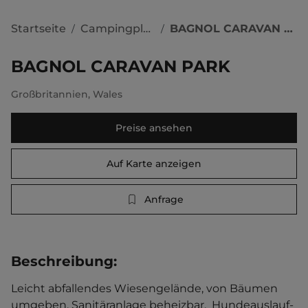
Startseite
Campingplätze
BAGNOL CARAVAN PARK
/
/
BAGNOL CARAVAN PARK
Großbritannien
,
Wales
Preise ansehen
Auf Karte anzeigen
Anfrage
Beschreibung
:
Leicht abfallendes Wiesengelände, von Bäumen 
umgeben. Sanitäranlage beheizbar.  Hundeauslauf-