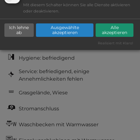
Mit diesem Schalter können Sie alle Dienste aktivieren
Lage: schön
oder deaktivieren.
Platzeinrichtung: befriedigend
Ich lehne
Ausgewählte
Alle
ab
akzeptieren
akzeptieren
Geräuschkulisse: überwiegend ruhig
Realisiert mit Klaro!
Hygiene: befriedigend
Service: befriedigend, einige
Annehmlichkeiten fehlen
Grasgelände, Wiese
Stromanschluss
Waschbecken mit Warmwasser