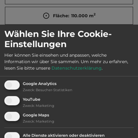
2
Fläche:
110.000
m
Wählen Sie Ihre Cookie-
Öffnungszeiten:
1.3. bis 31.10.
Einstellungen
Hier können Sie einsehen und anpassen, welche
Telefon:
0044 1407 860223
Information wir über Sie sammeln.
Um mehr zu erfahren,
lesen Sie bitte unsere
Datenschutzerklärung
.
Google Analytics
Ausstattung
:
Zweck
:
Besucher-Statistiken
YouTube
AB-Abfahrt max. 10 km entfernt
Zweck
:
Marketing
Google Maps
bis 50,- Euro
Zweck
:
Marketing
Klassifizierung: befriedigend
Alle Dienste aktivieren oder deaktivieren