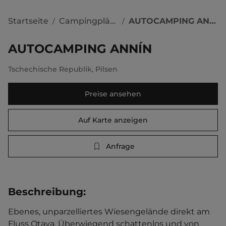
Startseite
Campingplätze
AUTOCAMPING ANNÍN
/
/
AUTOCAMPING ANNÍN
Tschechische Republik
,
Pilsen
Preise ansehen
Auf Karte anzeigen
Anfrage
Beschreibung
:
Ebenes, unparzelliertes Wiesengelände direkt am 
Fluss Otava. Überwiegend schattenlos und von 