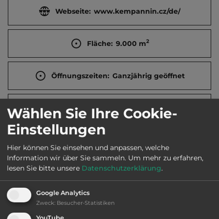
Webseite:
www.kempannin.cz/de/
2
Fläche:
9.000
m
Öffnungszeiten:
Ganzjährig geöffnet
Telefon:
00420 607 937653
Wählen Sie Ihre Cookie-
Einstellungen
Hier können Sie einsehen und anpassen, welche
Sehenswürdigkeiten:
Information wir über Sie sammeln.
Um mehr zu erfahren,
lesen Sie bitte unsere
Datenschutzerklärung
.
Kirche St. Philippus und Jakobus, Wehrkirche Sankt
Maurenzen, Jüdischer Friedhof, Statue des hl.
Google Analytics
Johannes von Nepomuk.
Zweck
:
Besucher-Statistiken
YouTube