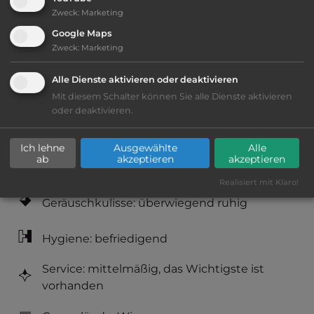
Zweck
:
Marketing
Ausstattung
:
Google Maps
Zweck
:
Marketing
bis 10,- Euro
Alle Dienste aktivieren oder deaktivieren
Klassifizierung: befriedigend
Mit diesem Schalter können Sie alle Dienste aktivieren
oder deaktivieren.
Lage: schön
Ich lehne
Ausgewählte
Alle
ab
akzeptieren
akzeptieren
Platzeinrichtung: befriedigend
Realisiert mit Klaro!
Geräuschkulisse: überwiegend ruhig
Hygiene: befriedigend
Service: mittelmäßig, das Wichtigste ist
vorhanden