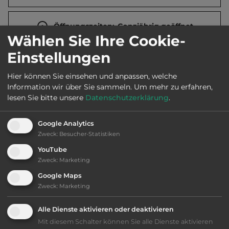
Öffnungszeiten:
Ganzjährig geöffnet
Wählen Sie Ihre Cookie-
Einstellungen
Telefon:
0045 40151684
Hier können Sie einsehen und anpassen, welche
Information wir über Sie sammeln.
Um mehr zu erfahren,
lesen Sie bitte unsere
Datenschutzerklärung
.
Ausstattung
:
Google Analytics
bis 15,- Euro
Zweck
:
Besucher-Statistiken
YouTube
Lage: ansprechend
Zweck
:
Marketing
Google Maps
Geräuschkulisse: überwiegend ruhig
Zweck
:
Marketing
Alle Dienste aktivieren oder deaktivieren
kiesig, harter Grund
Mit diesem Schalter können Sie alle Dienste aktivieren