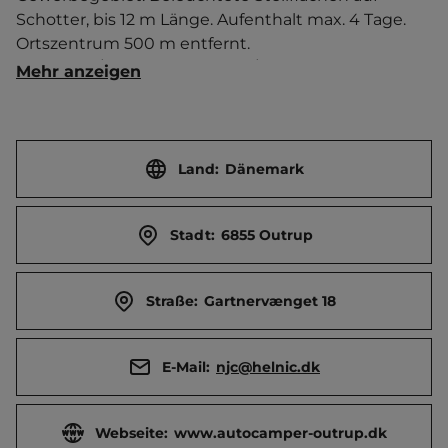
Schotter, bis 12 m Länge. Aufenthalt max. 4 Tage.   
Ortszentrum 500 m entfernt. 
Touristen-/Dauerstellplätze 15/0.
Mehr anzeigen
Land:
Dänemark
Stadt:
6855 Outrup
Straße:
Gartnervænget 18
E-Mail:
njc@helnic.dk
Webseite:
www.autocamper-outrup.dk