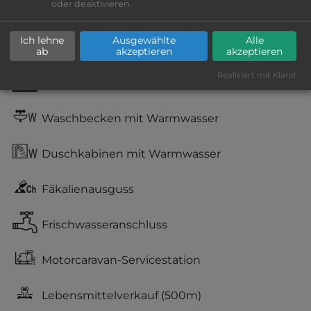
oder deaktivieren.
Grasgelände, Wiese
Ich lehne
Ausgewählte
Alle
Stromanschluss
ab
akzeptieren
akzeptieren
Realisiert mit Klaro!
WC
Waschbecken mit Warmwasser
Duschkabinen mit Warmwasser
Fäkalienausguss
Frischwasseranschluss
Motorcaravan-Servicestation
Lebensmittelverkauf
(500m)