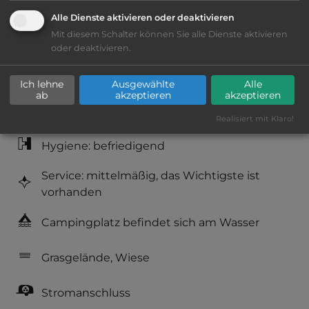
Klassifizierung: ausreichend
Alle Dienste aktivieren oder deaktivieren
Mit diesem Schalter können Sie alle Dienste aktivieren
Lage: schön
oder deaktivieren.
Platzeinrichtung: ausreichend
Ich lehne
Ausgewählte
Alle
ab
akzeptieren
akzeptieren
Geräuschkulisse: sehr ruhig
Realisiert mit Klaro!
Hygiene: befriedigend
Service: mittelmäßig, das Wichtigste ist
vorhanden
Campingplatz befindet sich am Wasser
Grasgelände, Wiese
Stromanschluss