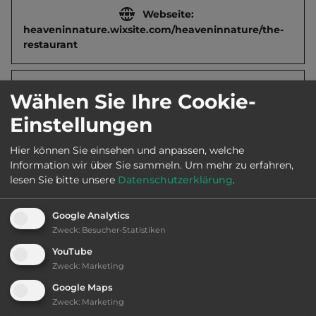
Webseite:
heaveninnature.wixsite.com/heaveninnature/the-
restaurant
2
Fläche:
5.000
m
Wählen Sie Ihre Cookie-
Einstellungen
Öffnungszeiten:
April bis Okt.
Hier können Sie einsehen und anpassen, welche
Information wir über Sie sammeln.
Um mehr zu erfahren,
lesen Sie bitte unsere
Datenschutzerklärung
.
Telefon:
00387 63990546
Google Analytics
Zweck
:
Besucher-Statistiken
Ausstattung
:
YouTube
Zweck
:
Marketing
bis 15,- Euro
Google Maps
Zweck
:
Marketing