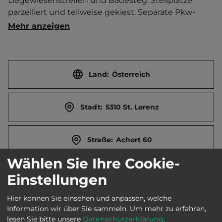
Liegewiesenstreifen und Badesteg. Stellplätze 
parzelliert und teilweise gekiest. Separate Pkw-
Abstellung. Öffentlicher Badebetrieb. Kindersanitär. 
Mehr anzeigen
Kinderspielraum. Brötchenservice.  Separater 
Jugendplatz. Ort (Mondsee) 5 km entfernt. 
Touristen-/Dauerstellplätze 60/50. Mittagsruhe 12-
14 Uhr.
Land:
Österreich
Stadt:
5310 St. Lorenz
Straße:
Achort 60
Wählen Sie Ihre Cookie-
E-Mail:
booking@austriacamp.at
Einstellungen
Hier können Sie einsehen und anpassen, welche
Webseite:
www.austriacamp.at
Information wir über Sie sammeln.
Um mehr zu erfahren,
lesen Sie bitte unsere
Datenschutzerklärung
.