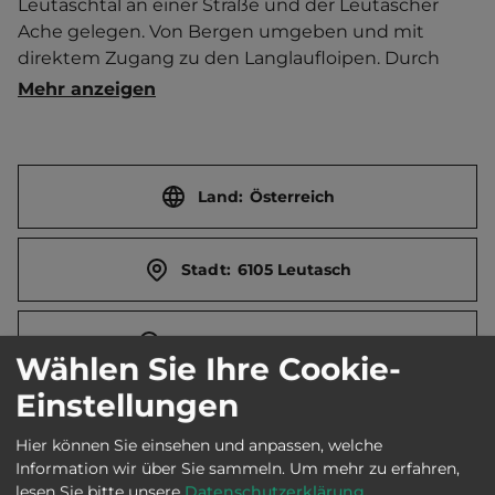
Leutaschtal an einer Straße und der Leutascher 
Ache gelegen. Von Bergen umgeben und mit 
direktem Zugang zu den Langlaufloipen. Durch 
einen Versorgungstrakt zweigeteilt und mittels 
Mehr anzeigen
einzelstehender Bäume aufgelockert und leicht 
beschattet. Frühstück. Brötchenservice. 
Infrarotkabine. Whirlpool. Dampfbad. Sauna It. 
Öffnungszeiten im Preis inklusive. Massagen. Ski- 
Land:
Österreich
und Trockenraum. Kabel-TV. E-Bike Verleih. Kinder- 
und Jugendraum mit Tischfußball. Hundedusche. 
Stadt:
6105 Leutasch
Gratis Loipen- und Busticket im Winter. In HS 2-7 
Nächte Mindestaufenthalt! Ferienwohnung.  Ort 
3.5 km entfernt. Touristen-/Dauerstellplätze 65/0.
Straße:
Reindlau 230 b
Wählen Sie Ihre Cookie-
Einstellungen
E-Mail:
frontoffice@campingleutasch.com
Hier können Sie einsehen und anpassen, welche
Information wir über Sie sammeln.
Um mehr zu erfahren,
Webseite:
www.austriaparks.at
lesen Sie bitte unsere
Datenschutzerklärung
.