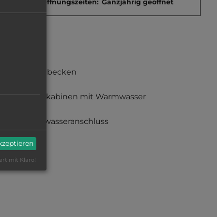
Öffnungszeiten:
Ganzjährig geöffnet
Waschbecken
Duschkabinen mit Warmwasser
Frischwasseranschluss
akzeptieren
ert mit Klaro!