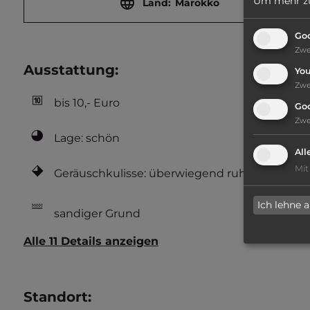
Um mehr zu 
Land:
Marokko
Goo
Zw
Ausstattung
:
Yo
Zw
bis 10,- Euro
Go
Zw
Lage: schön
All
Mit
Geräuschkulisse: überwiegend ruhig
Ich lehne 
sandiger Grund
Alle 11 Details anzeigen
Standort
: