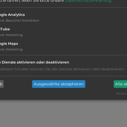
erfahren, lesen Sie bitte unsere
Datenschutzerklärung
.
Stadt:
53100 Azrou
gle Analytics
eck
:
Besucher-Statistiken
uTube
eck
:
Marketing
kiesig, harter Grund
ogle Maps
eck
:
Marketing
Grasgelände, Wiese
e Dienste aktivieren oder deaktivieren
 diesem Schalter können Sie alle Dienste aktivieren oder deaktivieren.
Stromanschluss
ab
Ausgewählte akzeptieren
Alle 
WC
Realisi