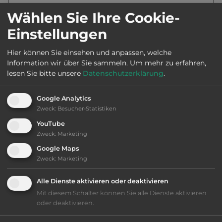
Öffnungszeiten:
4.4. bis 2.11.
Wählen Sie Ihre Cookie-
Einstellungen
Telefon:
0033 4 73793809
Hier können Sie einsehen und anpassen, welche
Information wir über Sie sammeln.
Um mehr zu erfahren,
lesen Sie bitte unsere
Datenschutzerklärung
.
Ausstattung
:
Google Analytics
Zweck
:
Besucher-Statistiken
AB-Abfahrt max. 10 km entfernt
YouTube
Zweck
:
Marketing
bis 70,- Euro
Google Maps
Zweck
:
Marketing
Klassifizierung: befriedigend
Alle Dienste aktivieren oder deaktivieren
Lage: schön
Mit diesem Schalter können Sie alle Dienste aktivieren
oder deaktivieren.
Platzeinrichtung: befriedigend