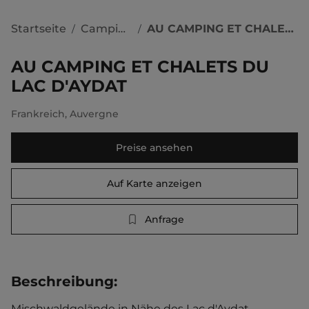
Startseite
Campingplätze
AU CAMPING ET CHALETS DU LAC D'AYDAT
/
/
AU CAMPING ET CHALETS DU
LAC D'AYDAT
Frankreich
,
Auvergne
Preise ansehen
Auf Karte anzeigen
Anfrage
Beschreibung
:
Mischwaldgelände in Nähe des Lac d'Aydat. 