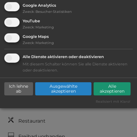
Google Analytics
Öffnungszeiten:
Ganzjährig geöffnet
Zweck
:
Besucher-Statistiken
YouTube
Telefon:
0039 0558045170
Zweck
:
Marketing
Google Maps
Zweck
:
Marketing
Ausstattung
:
Alle Dienste aktivieren oder deaktivieren
Mit diesem Schalter können Sie alle Dienste aktivieren
oder deaktivieren.
Lage: ansprechend
Geräuschkulisse: erträgliche
Ich lehne
Ausgewählte
Alle
ab
akzeptieren
akzeptieren
Lärmbelästigung
Realisiert mit Klaro!
Lebensmittelverkauf
(100m)
Restaurant
Freibad vorhanden