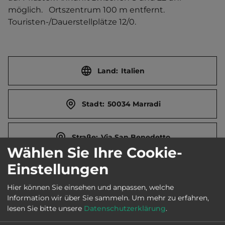
möglich.   Ortszentrum 100 m entfernt. 
Touristen-/Dauerstellplätze 12/0.
Land:
Italien
Stadt:
50034 Marradi
Straße:
Via San Benedetto
Wählen Sie Ihre Cookie-
Einstellungen
E-Mail:
info@pro-marradi.it
Hier können Sie einsehen und anpassen, welche
Information wir über Sie sammeln.
Um mehr zu erfahren,
Webseite:
www.comune.marradi.fi.it
lesen Sie bitte unsere
Datenschutzerklärung
.