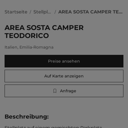
Startseite
Stellplätze
AREA SOSTA CAMPER TEODORICO
/
/
AREA SOSTA CAMPER
TEODORICO
Italien
,
Emilia-Romagna
Preise ansehen
Auf Karte anzeigen
Anfrage
Beschreibung
:
Stellplatz auf einem gemischten Parkplatz. 