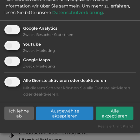
Information wir über Sie sammeln.
Um mehr zu erfahren,
lesen Sie bitte unsere
Datenschutzerklärung
.
Öffnungszeiten:
Ganzjährig geöffnet
Google Analytics
Zweck
:
Besucher-Statistiken
Telefon:
0039 0544 482099
YouTube
Zweck
:
Marketing
Google Maps
Sehenswürdigkeiten:
Zweck
:
Marketing
Ravennas frühchristliche Kirchen, div. Museen.
Alle Dienste aktivieren oder deaktivieren
Mit diesem Schalter können Sie alle Dienste aktivieren
oder deaktivieren.
Ausstattung
:
Ich lehne
Ausgewählte
Alle
ab
akzeptieren
akzeptieren
Lage: ansprechend
Realisiert mit Klaro!
Geräuschkulisse: erträgliche