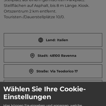
Stellflächen auf Asphalt, bis 8 m Länge. Kiosk.   
Ortszentrum 2 km entfernt. 
Touristen-/Dauerstellplätze 10/0.
Land:
Italien
Stadt:
48100 Ravenna
Straße:
Via Teodorico 17
E-Mail:
turismo@comune.ravenna.it
Wählen Sie Ihre Cookie-
Einstellungen
Webseite:
www.turismo.ravenna.it
Hier können Sie einsehen und anpassen, welche