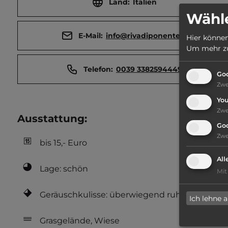
Land:
Italien
Wähle
E-Mail:
info@rivadiponente.it
Hier können
Um mehr zu 
Telefon:
0039 3382594449
Goo
Zw
Yo
Zw
Ausstattung
:
Go
Zw
bis 15,- Euro
All
Lage: schön
Mit
Geräuschkulisse: überwiegend ruhig
Ich lehne 
Grasgelände, Wiese