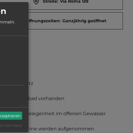
Straße:
Via Roma 139
en
Öffnungszeiten:
Ganzjährig geöffnet
ammeln.
Grillplatz
Hallenbad vorhanden
Badegelegenheit im offenen Gewässer
akzeptieren
ert mit Klaro!
Gespanne werden aufgenommen