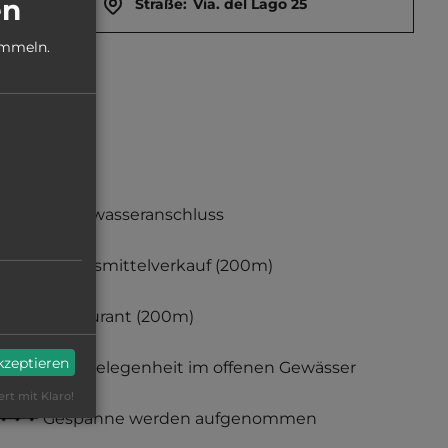
en
Straße:
Via. del Lago 25
ammeln.
Frischwasseranschluss
Lebensmittelverkauf
(200m)
Restaurant
(200m)
akzeptieren
Badegelegenheit im offenen Gewässer
ert mit Klaro!
Gespanne werden aufgenommen