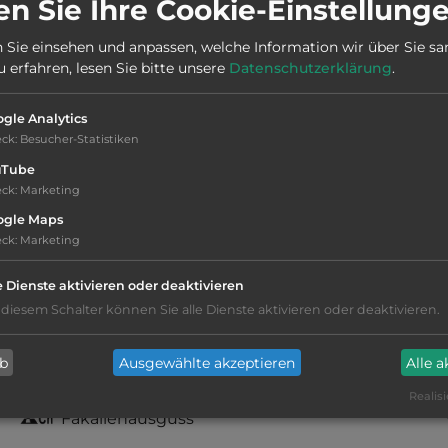
n Sie Ihre Cookie-Einstellung
Stadt:
00062 Bracciano
 Sie einsehen und anpassen, welche Information wir über Sie s
erfahren, lesen Sie bitte unsere
Datenschutzerklärung
.
Öffnungszeiten:
Ganzjährig geöffnet
gle Analytics
eck
:
Besucher-Statistiken
uTube
eck
:
Marketing
Stromanschluss
ogle Maps
eck
:
Marketing
WC
e Dienste aktivieren oder deaktivieren
 diesem Schalter können Sie alle Dienste aktivieren oder deaktivieren.
Waschbecken
ab
Ausgewählte akzeptieren
Alle 
Duschkabinen mit Warmwasser
Realisi
Fäkalienausguss