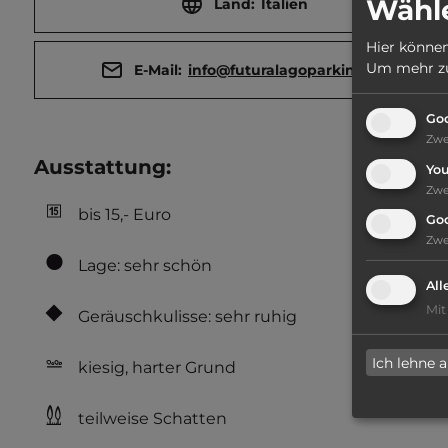
Wähle
Land:
Italien
Hier können
Um mehr zu 
E-Mail:
info@futuralagoparking.eu
Goo
Zw
Ausstattung
:
Yo
Zw
bis 15,- Euro
Go
Zw
Lage: sehr schön
All
Mit
Geräuschkulisse: sehr ruhig
Ich lehne 
kiesig, harter Grund
teilweise Schatten