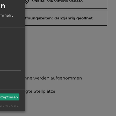
Straße:
Via Vittorio Veneto
en
ammeln.
Öffnungszeiten:
Ganzjährig geöffnet
Gespanne werden aufgenommen
befestigte Stellplätze
akzeptieren
ert mit Klaro!