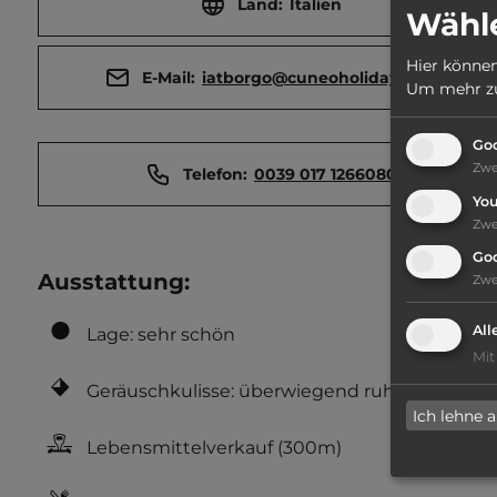
Land:
Italien
Wähle
Hier können
E-Mail:
iatborgo@cuneoholiday.com
Um mehr zu 
Goo
Zw
Telefon:
0039 017 1266080
Yo
Zw
Go
Ausstattung
:
Zw
All
Lage: sehr schön
Mit
Geräuschkulisse: überwiegend ruhig
Ich lehne 
Lebensmittelverkauf
(300m)