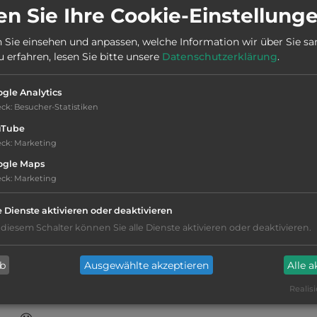
Stadt:
12011 Borgo San Dalmazzo
n Sie Ihre Cookie-Einstellung
 Sie einsehen und anpassen, welche Information wir über Sie s
Webseite:
erfahren, lesen Sie bitte unsere
Datenschutzerklärung
.
www.comune.borgosandalmazzo.cn.it
gle Analytics
eck
:
Besucher-Statistiken
uTube
eck
:
Marketing
ogle Maps
eck
:
Marketing
e Dienste aktivieren oder deaktivieren
Sport- und Spielfeld
 diesem Schalter können Sie alle Dienste aktivieren oder deaktivieren.
Beach-Volleyball
ab
Ausgewählte akzeptieren
Alle 
Tennis
Realisi